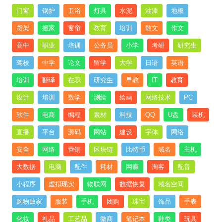
门窗
锅炉
卫浴
灯具
水泥
油漆
地板
货架
搬家
窗帘
教育
培训
散文
作文
高中
职业
培训
公务员
小学
考研
研究生
驾校
中学
论文
留学
大学
日语
英语
培训
翻译
在职
研究生
早教
IT
教育
设计
培训
数学
测绘
绘画
网络技术
PC
软件
电商
编程
素材
科技
QQ
U盘
装机
直播
平台
源码
网站
建设
字体
网络
安全
网络
营销
区块链
比特币
域名
主机
大数据
电脑
配件
耗材
网赚
淘客
配音
小程序
虚拟现实
物联网
数据恢复
域名空间
购物败家
服装
手机
团购
珠宝
饰品
手表
化妆
礼品
工艺品
微商
笔记本
鞋类
玩具