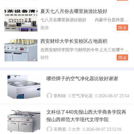
参加国考。据小岳介绍，他报考的岗位报录比已
台1、...
达“千人选一”，但小岳表示这并不会对他的心态
夏天七八月份去哪里旅游比较好
产生太大的影响。小岳坦言，国考只是自己的一
七八月去哪里旅游比较好 内蒙中分是跨度很
个选择，自己也会参加地方公务员招录。此外，
大。西部可以游玩：新疆西藏宁夏西安呼和浩特
旅游
阅读
除了“公考”这条路，他也会去努力。我是退伍
这边可以游玩西安河南东北那里有呼伦贝尔哈尔
军...
滨吉林其次还有青岛大连连云港日照福建厦门鼓
西安财经大学长安校区占地面积
浪屿华东五市等大家好78月份去哪里旅游好啊
念西安财经学院学习财经的今年上大三在哪个校
78月份的话可以去欧洲玩玩呢，之前跟众信旅
区 长安校区你在西安财经学院学习财经专
财经
阅读
游的团去的欧洲的法国瑞士意大利，就玩的不错
业，今年上大三，应该在长安校区。长安校区位
呢...
于陕西省西安市长安区常宁大街360号。这个校
区环境优雅，文化底蕴深厚，为学生提供了良好
哪些牌子的空气净化器比较好谢谢
的学习和生活环境。如果你的专业不是文法学院
和政经学院的，那么你应该在长安校区学习。西
安财经...
童刚咏
空气净化器
2026-08-07 23:54:0
文科估了440先报山西大学商务学院再
报山西师范大学现代文理学院
宋腾素
大学
2026-08-07 23:52:01