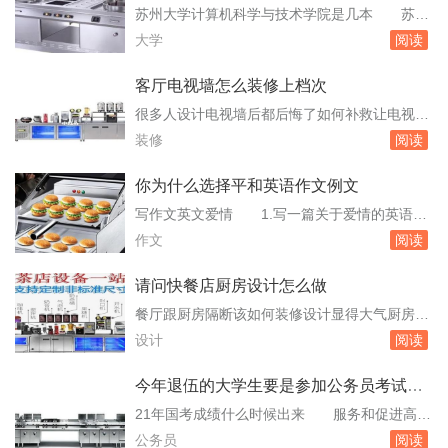
求：明确指出企业需要融资的总额、融资的期
苏州大学计算机科学与技术学院是几本 苏州
限、融资的具体用途以及还款来源。企业财务状
大学的本三包括文正学院和应用技术学院，其余
大学
阅读
况：提供企业的资产。创业计划书企业概况怎么
均为本一。但有些专业也可以自考比如生物制
写 市...
药、还有成教生的氏旅没，至于镇陵本急我真是
客厅电视墙怎么装修上档次
不知道。所以你说的肯定是本一嘛，而且苏大的
很多人设计电视墙后都后悔了如何补救让电视墙
计算机貌似挺强的，俺就歼纳是苏大的。苏州大
更实用 有使用软装修的方式、增加装饰品、
装修
阅读
学王牌专业有哪些 苏州大学坐落于素有“人
改变电视墙功能的方法。使用软装修的方式可以
间天堂”...
使用现在流行的软装修的方式，用心仪的壁纸，
你为什么选择平和英语作文例文
或者布料，对。那么可以说客厅的电视墙呢，作
写作文英文爱情 1.写一篇关于爱情的英语作
用就不太大了。这个时候可以把它作为一种隔
文ThePositiveMeaningsofLoveWe''dliketoshare
作文
阅读
断，在上面悬挂上比较有档次的油画或者仿油
someofthepositivemeaningslovehasforus.Love
画，一些比...
meanstha。选择的人不知所措的人看看大海吧J
请问快餐店厨房设计怎么做
ustgotoseetheseaify...
餐厅跟厨房隔断该如何装修设计显得大气厨房与
餐厅设计效果哪种 餐厅厨房的隔断是一个技
设计
阅读
巧性的问题，隔断不同于玄关，甚至说隔断比玄
关利用更为广泛。住房面积小，餐厅只能跟客厅
今年退伍的大学生要是参加公务员考试的
呆在一起，而且是开放式的，传统上在客厅不想
话都考哪些科目呢跟社会上
21年国考成绩什么时候出来 服务和促进高校
要看到餐厅。那么厨房餐厅隔断如何设计，一起
毕业生就业工作。刚刚退伍的小岳今年是第一次
公务员
阅读
来欣赏厨房餐厅装修效果图。开放式厨房与小吧