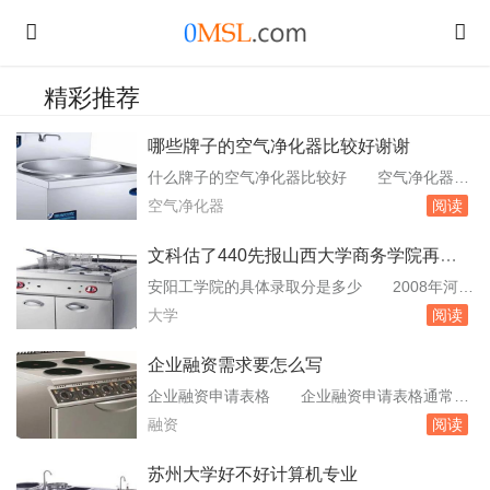
精彩推荐
哪些牌子的空气净化器比较好谢谢
什么牌子的空气净化器比较好 空气净化器排
名，空气净化器已经有了多种不同的设计制作方
空气净化器
阅读
式，并且每=一=次技术的变革都为人们室内空气
品质的改善带来显著效果。而这一切目的只有一
文科估了440先报山西大学商务学院再报
个：希望能净化室内空气来提高人们的生活质
山西师范大学现代文理学院
安阳工学院的具体录取分是多少 2008年河南
量。我朋友就买过一台圣帝尼空气净化器我用过
高考录取分数线类别录取批次文化分数线分专业
大学
阅读
质量还是很OK的，据说他们官方月销。车载空
分数线分文科理科普通类本科一批557563本科
气净化...
二批513517本科三批48。大学松田学院广东31
企业融资需求要怎么写
四川师范大学文理学院四川32湖北工业大学商贸
企业融资申请表格 企业融资申请表格通常包
学院湖北33湘潭大学兴湘学院湖南34山西大学商
括以下几个部分：企业基本信息：这部分包括企
融资
阅读
务学院山西35武。11年高...
业的名称、注册地址、法定代表人姓名、联系电
话、经营范围、注册资本、成立时间等。融资需
苏州大学好不好计算机专业