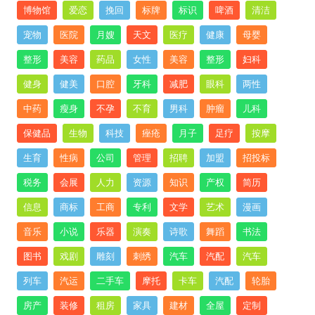
博物馆
爱恋
挽回
标牌
标识
啤酒
清洁
宠物
医院
月嫂
天文
医疗
健康
母婴
整形
美容
药品
女性
美容
整形
妇科
健身
健美
口腔
牙科
减肥
眼科
两性
中药
瘦身
不孕
不育
男科
肿瘤
儿科
保健品
生物
科技
痤疮
月子
足疗
按摩
生育
性病
公司
管理
招聘
加盟
招投标
税务
会展
人力
资源
知识
产权
简历
信息
商标
工商
专利
文学
艺术
漫画
音乐
小说
乐器
演奏
诗歌
舞蹈
书法
图书
戏剧
雕刻
刺绣
汽车
汽配
汽车
列车
汽运
二手车
摩托
卡车
汽配
轮胎
房产
装修
租房
家具
建材
全屋
定制