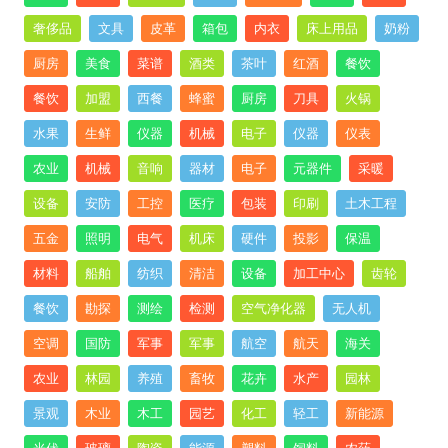
奢侈品
文具
皮革
箱包
内衣
床上用品
奶粉
厨房
美食
菜谱
酒类
茶叶
红酒
餐饮
餐饮
加盟
西餐
蜂蜜
厨房
刀具
火锅
水果
生鲜
仪器
机械
电子
仪器
仪表
农业
机械
音响
器材
电子
元器件
采暖
设备
安防
工控
医疗
包装
印刷
土木工程
五金
照明
电气
机床
硬件
投影
保温
材料
船舶
纺织
清洁
设备
加工中心
齿轮
餐饮
勘探
测绘
检测
空气净化器
无人机
空调
国防
军事
军事
航空
航天
海关
农业
林园
养殖
畜牧
花卉
水产
园林
景观
木业
木工
园艺
化工
轻工
新能源