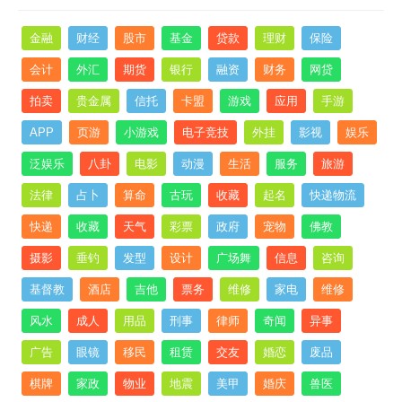
金融
财经
股市
基金
贷款
理财
保险
会计
外汇
期货
银行
融资
财务
网贷
拍卖
贵金属
信托
卡盟
游戏
应用
手游
APP
页游
小游戏
电子竞技
外挂
影视
娱乐
泛娱乐
八卦
电影
动漫
生活
服务
旅游
法律
占卜
算命
古玩
收藏
起名
快递物流
快递
收藏
天气
彩票
政府
宠物
佛教
摄影
垂钓
发型
设计
广场舞
信息
咨询
基督教
酒店
吉他
票务
维修
家电
维修
风水
成人
用品
刑事
律师
奇闻
异事
广告
眼镜
移民
租赁
交友
婚恋
废品
棋牌
家政
物业
地震
美甲
婚庆
兽医