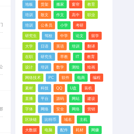
地板
货架
搬家
窗帘
教育
培训
散文
作文
高中
职业
门
培训
公务员
小学
考研
门
研究生
驾校
中学
论文
留学
大学
日语
英语
培训
翻译
在职
研究生
早教
IT
教育
公
设计
培训
数学
测绘
绘画
行
网络技术
PC
软件
电商
编程
旨
素材
科技
QQ
U盘
装机
直播
平台
源码
网站
建设
部
字体
网络
安全
网络
营销
手
区块链
比特币
域名
主机
，
大数据
电脑
配件
耗材
网赚