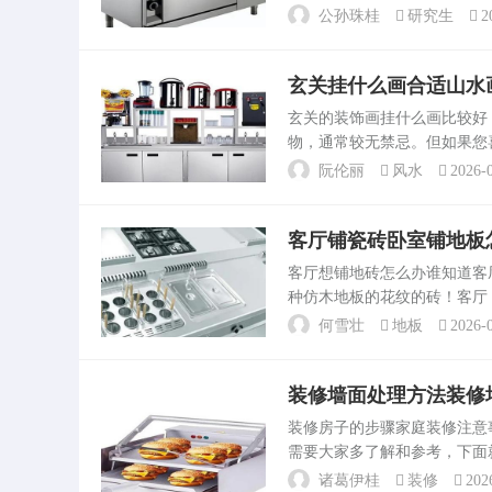
在。多少人挤破头脑花了整整
公孙珠桂
研究生
2
然不是因为学校的问题...
玄关挂什么画合适山水
玄关的装饰画挂什么画比较
物，通常较无禁忌。但如果您
形成防卫的格局，而千万不可
阮伦丽
风水
2026-0
什么图画。玄关装饰画挂什么..
客厅铺瓷砖卧室铺地板
客厅想铺地砖怎么办谁知道
种仿木地板的花纹的砖！客厅：一
卧室一般都采用木地板的，即舒
何雪壮
地板
2026-0
方面...
装修墙面处理方法装修
装修房子的步骤家庭装修注
需要大家多了解和参考，下面
布置说明，再准备好装修用的
诸葛伊桂
装修
202