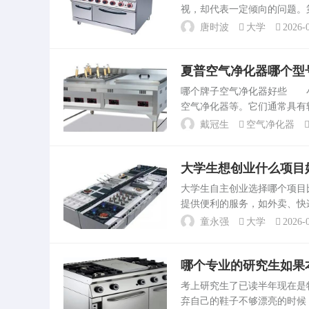
视，却代表一定倾向的问题。
利的实用主义，也绝非提倡选
唐时波
大学
2026-0
调查报告有着。中英文的书...
夏普空气净化器哪个型
哪个牌子空气净化器好些 小
空气净化器等。它们通常具有较高
品牌，以其高效的HEPASile
戴冠生
空气净化器
大学生想创业什么项目
大学生自主创业选择哪个项
提供便利的服务，如外卖、快
外辅导、技能培训等。网络自
童永强
大学
2026-0
粉丝关注，通过广告或粉。...
哪个专业的研究生如果
考上研究生了已读半年现在是
弃自己的鞋子不够漂亮的时候