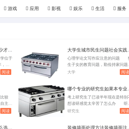
游戏
应用
影视
娱乐
生活
服务
汽配
房产
装修
教育
培训
网络
国防
军事
农业
林园
化工
轻工
少才能
大学生城市民生问题社会实践
查报告
学位于
心理学论文写作应注意的问题 
年，是
生子女的教育问题，勤俭持家问题
隶属于统
等。三是虽属具体又未引起社会重
阅读
大学
阅
研，研究
视，却代表一定倾向的问题。第二
名：同济
要注意选题的理论价值。我们强调
哪个专业的研究生如果本专业
人数大省
题的实用价值，并不等于急功近利
是那个找工作的时候不会被嫌
学202
实用主义，也绝非提倡选题必须有
目比较
考上研究生了已读半年现在是特别
：理科
接的效益作用。作为论文，无论是
自主创
想读研感觉太辛苦了怎么办 听
。暨南
式还是内容都和工作总结、调查报
为学生提
过一句意味深长的话：“当你在嫌
阅读
研究生
阅
有着。中英文的书...
递代收、
自己的鞋子不够漂亮的时候，你可
：利用自
知道还有人连穿鞋子的资格都没有
么选择
装修墙面处理方法装修墙面注
课外辅
那就是没有脚的残疾人！”当你在