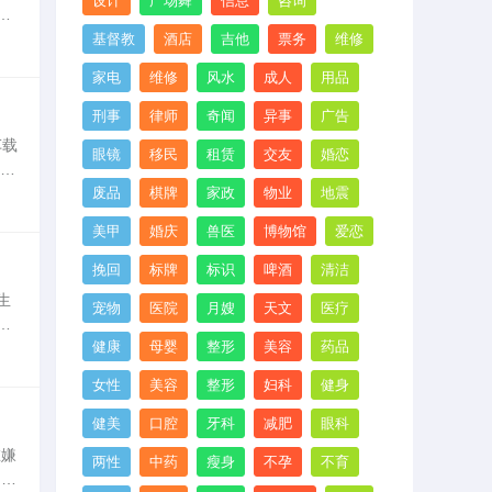
设计
广场舞
信息
咨询
近
、
基督教
酒店
吉他
票务
维修
家电
维修
风水
成人
用品
刑事
律师
奇闻
异事
广告
车载
眼镜
移民
租赁
交友
婚恋
典的
废品
棋牌
家政
物业
地震
美甲
婚庆
兽医
博物馆
爱恋
挽回
标牌
标识
啤酒
清洁
生
宠物
医院
月嫂
天文
医疗
课
健康
母婴
整形
美容
药品
引
女性
美容
整形
妇科
健身
健美
口腔
牙科
减肥
眼科
在嫌
两性
中药
瘦身
不孕
不育
当你