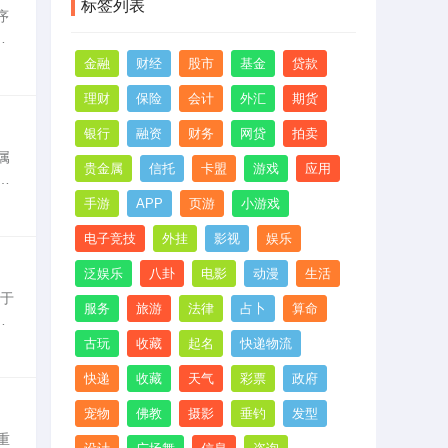
标签列表
序
OR
金融
财经
股市
基金
贷款
理财
保险
会计
外汇
期货
银行
融资
财务
网贷
拍卖
属
贵金属
信托
卡盟
游戏
应用
社
主
手游
APP
页游
小游戏
电子竞技
外挂
影视
娱乐
泛娱乐
八卦
电影
动漫
生活
属于
服务
旅游
法律
占卜
算命
人
3
古玩
收藏
起名
快递物流
快递
收藏
天气
彩票
政府
宠物
佛教
摄影
垂钓
发型
重