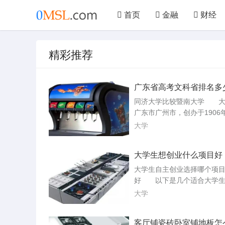
首页
金融
财经
文学
艺术
汽车
精彩推荐
美食
仪器
机械
广东省高考文科省排名多
上211大学
同济大学比较暨南大学 大
广东市广州市，创办于1906
一所综合类公办本科大学，
大学
战部，是211，国重点，保
生院，双一流大学。全国排
大学生想创业什么项目好
大。录取分数线：以在高考
河南省录取数据为例，同济大
大学生自主创业选择哪个项
3年在河南省最低录取分数为
好 以下是几个适合大学生
本一654分，文科本一643分
业的项目：校园服务平台：
大学
大...
供便利的服务，如外卖、快
二手物品交易等。教育培训
客厅铺瓷砖卧室铺地板怎
己的专业知识或技能，开展