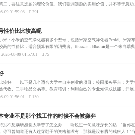
第二，要注意选题的理论价值。我们强调选题的实用价值，并不等于急功
题必须有直接的效益作用。作为论文，无论是形式还是内容都和工作总结
8-09 01:59:03
291
号性价比比较高呢
米：小米的空气净化器有多个型号，包括米家空气净化器ProM、米家
的性价比，适合预算有限的消费者。Blueair：Blueair是一个来自瑞
nt技术著称，能够提供高效的空气净化效果。夏普：夏普的KC-W3...
2026-08-09 01:57:01
75
好
目比较好 以下是几个适合大学生自主创业的项目：校园服务平台：为学
递代收、二手物品交易等。教育培训：利用自己的专业知识或技能，开展
媒体：通过社交媒体平台，如微信公众号、抖音等，发布有趣的内容，吸
8-09 01:56:01
130
本专业不是那个找工作的时候不会被嫌弃
特别不想读研感觉太辛苦了怎么办 听说过一句意味深长的话：“当你
，你可曾知道还有人连穿鞋子的资格都没有，那就是没有脚的残疾人！”