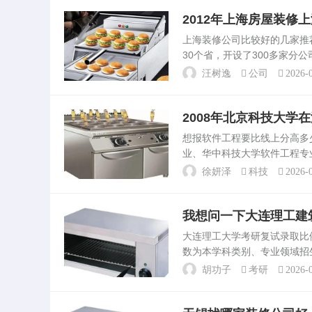
2012年上海房屋装
上海装修公司比较好的几家
30个省，开设了300多家分
有长久生命力的商业模式。上海
汪树逸
公司
2026-0
专注高端...
2008年北京科技大学
想报软件工程要比线上分高
业、华中科技大学软件工程专
分，中山大学软件工程专业的录
徐妍泽
科技
2026-0
分。这表明，如...
我想问一下大连理工建
大连理工大学考研复试录取比
数为本学科类别、专业领域招生计划不
称“大工”，是中华人民共和国
胡功子
考研
2026-0