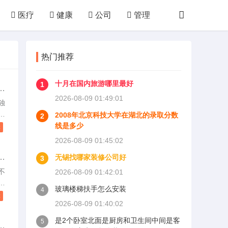
医疗
健康
公司
管理
技术
购物
败家
厨房
热门推荐
体育
运动
其他
十月在国内旅游哪里最好
1
调
2026-08-09 01:49:01
独
2008年北京科技大学在湖北的录取分数
2
线是多少
读
，
2026-08-09 01:45:02
选
不
无锡找哪家装修公司好
3
的
弃
直
不
2026-08-09 01:42:01
形
说
玻璃楼梯扶手怎么安装
4
告
弃
读
2026-08-09 01:40:02
曾
，
是2个卧室北面是厨房和卫生间中间是客
5
意
。