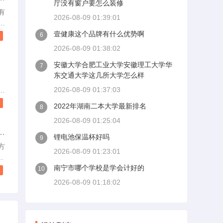
厅没有窗户要怎么装修
法
有
2026-08-09 01:39:01
你
装
因
要
壹健康这个品牌有什么优势啊
6
读
体
2026-08-09 01:38:02
确
安徽大学合肥工业大学安徽理工大学华
7
东交通大学这几所大学怎么样
好
，
下
埋
2026-08-09 01:37:03
有
吊
读
2022年湖南二本大学最新排名
8
0
2026-08-09 01:25:04
材
长
锂电池保温杯好吗
9
方
2026-08-09 01:23:01
将
南宁市哪个学校是学会计好的
10
读
较
2026-08-09 01:18:02
方