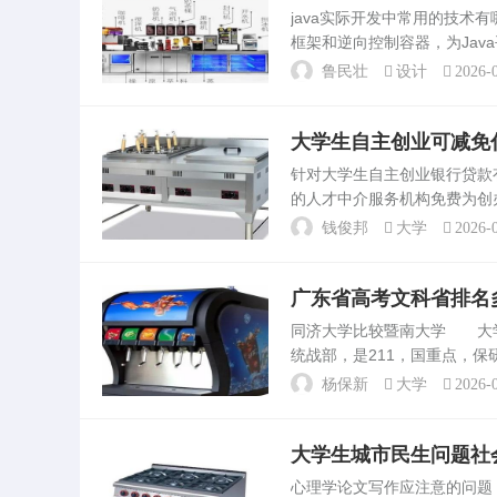
识、幼儿教育的训练等内容
java实际开发中常用的技术有
育专业的毕业生可以在幼儿
框架和逆向控制容器，为Java
机构等找到对口...
M对象关系映射框架，它对JDB
鲁民壮
设计
2026-0
大学生自主创业可减免
针对大学生自主创业银行贷
的人才中介服务机构免费为创
会保险经办机构设立的个人缴
钱俊邦
大学
2026-0
要优惠政策。需要注意。大...
广东省高考文科省排名多
同济大学比较暨南大学 大学
统战部，是211，国重点，
数大省河南省录取数据为例，同
杨保新
大学
2026-0
分。暨南大...
大学生城市民生问题社
心理学论文写作应注意的问