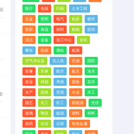
医疗
包装
印刷
土木工程
店
五金
照明
电气
机床
硬件
店
投影
保温
材料
船舶
纺织
清洁
设备
加工中心
齿轮
餐饮
勘探
测绘
检测
扶
空气净化器
无人机
空调
国防
头
军事
军事
航空
航天
海关
农业
林园
养殖
畜牧
花卉
水产
园林
景观
木业
木工
影
门
园艺
化工
轻工
新能源
光伏
客
玻璃
陶瓷
能源
塑料
饲料
农药
铝业
石材
有色金属