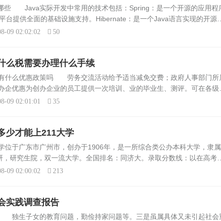
。学前教
法：意大利热咖啡1杯8分满，上面
哪些 Java实际开发中常用的技术包括：Spring：是一个开源的应用程
园、幼托
旋转加入一层鲜奶油，再切成细丁
平台提供全面的基础设施支持。Hibernate：是一个Java语言实现的开源
的...
C进行了非常轻量级的对象封装。Struts：是一个基于...
8-09 02:02:02
50
什么税需要办理什么手续
款有什么优惠政策吗 劳务交流活动给予适当减免交费；政府人事部门所
办企优惠为创办企业的员工提供一次培训、业的毕业生、测评。可在各级
费窗口办理社会保险参保手续。以上就是针对大学生自主创业银行贷款的
8-09 02:01:01
35
少才能上211大学
位于广东市广州市，创办于1906年，是一所综合类公办本科大学，隶
保研，研究生院，双一流大学。全国排名：同济大。录取分数线：以在高考
济大学2023年在河南省最低录取分数为：理科本一654分，文科本一64
8-09 02:00:02
213
会实践调查报告
题 独生子女的教育问题，勤俭持家问题等。三是虽属具体又未引起社会