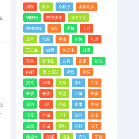
淘客
配音
小程序
虚拟现实
近
物联网
数据恢复
域名空间
成具
购物败家
服装
手机
团购
始终
珠宝
饰品
手表
化妆
礼品
工艺品
微商
笔记本
鞋类
玩具
奢侈品
文具
皮革
箱包
内衣
床上用品
奶粉
厨房
96
美食
菜谱
酒类
茶叶
红酒
餐饮
餐饮
加盟
西餐
蜂蜜
厨房
刀具
火锅
水果
生鲜
人
简
仪器
机械
电子
仪器
仪表
农业
机械
音响
器材
电子
元器件
采暖
设备
安防
工控