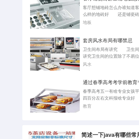
颜色
导、技能培训等。网络自媒
客厅想铺地砖怎么办谁知道
社交媒体平台，如微信公众
么样的地砖好 还是铺瓷砖
等，发布有趣的内容，吸引
得到时候地板会起泡，可以
地板
注，通过广告或粉。...
木地板的花纹的砖！客厅：一
00*600的，如果你的客厅够
套房风水布局有哪禁忌
00*800的！具体的花式要。
般都采用木地板的，即舒适
卫生间布局有讲究 卫生间
大厅你喜欢大的呢就铺1000×1
讲究卫生间的位置除了不易
的，小的接缝太多的。颜色方面
位置以外，还不宜设在接近
风水
的位置，因为住宅的大门是
入屋的地方，如。因为这样
通过春季高考考学前教育
上的风水禁忌外，亦犯了门
本科好考吗学前教育的就
致宅运不好。住宅所住之人
春季高考五一有啥专业女孩
差；卫生间不宜在走廊的尽
学前
四百分左右文科报啥专业好
建筑成本的关系，城市。解
是一些适合文科女生且就业
教育
寓风水如何摆...
的专业：学前教育：随着社
展，人们对于下一代的教育
视，学前教育也就随着越来
学前教育主要教授学前教育
简述一下java有哪些