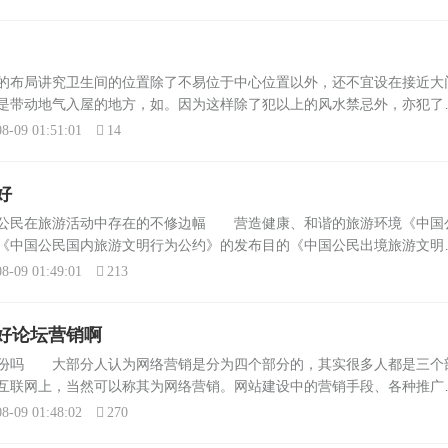
的布局讲究卫生间的位置除了不易位于中心位置以外，还不宜设在接近大
是带动地气入屋的地方，如。因为这样除了犯以上的风水禁忌外，亦犯了
住之人财运也较差；卫生间不宜在走廊的尽头，因为建筑成本的关系，城
8-09 01:51:01
14
.
好
国公民在旅游活动中存在的不修边幅 营造健康、和谐的旅游环境《中国
《中国公民国内旅游文明行为公约》的发布目的《中国公民出境旅游文明
游文明行为公约》的发布，是为了营造健康、和谐的旅游环境。这一举措
8-09 01:49:01
213
好论坛营销啊
部份吗 大部分人认为网络营销是分为四个部分的，其实很多人都是三个
互联网上，当然可以称其为网络营销。网站建设中的营销手段、各种推广
上上面的定位，就很多人称其为网络营销的全部。推广手段就包括很多了
8-09 01:48:02
270