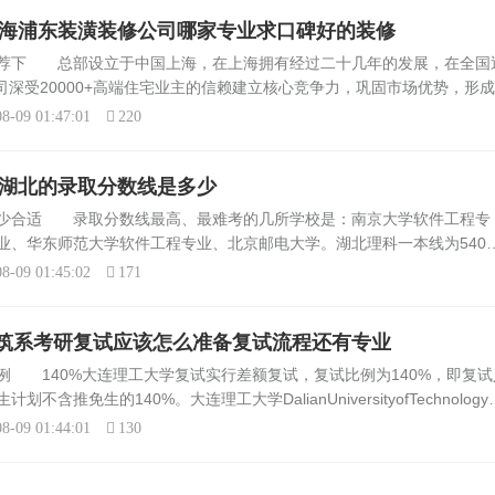
修上海浦东装潢装修公司哪家专业求口碑好的装修
推荐下 总部设立于中国上海，在上海拥有经过二十几年的发展，在全国
公司深受20000+高端住宅业主的信赖建立核心竞争力，巩固市场优势，形
星杰装饰：星杰国际设计，2001年成立于上海浦东陆家嘴。20年来，
8-09 01:47:01
220
在湖北的录取分数线是多少
多少合适 录取分数线最高、最难考的几所学校是：南京大学软件工程专
业、华东师范大学软件工程专业、北京邮电大学。湖北理科一本线为540
取平均分为590分；在2008年，湖北一本线为548分，而录取平均分为5
8-09 01:45:02
171
筑系考研复试应该怎么准备复试流程还有专业
例 140%大连理工大学复试实行差额复试，复试比例为140%，即复试
含推免生的140%。大连理工大学DalianUniversityofTechnology
教育部直属的全国重点大学，教育部与国家国防科技工业...
8-09 01:44:01
130