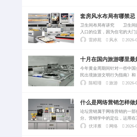
修地板，吊顶，厨房厕所，...
套房风水布局有哪禁忌
卫生间布局有讲究 卫生间
入口的位置，因为住宅的大门
冲煞，导致宅运不好。住宅所
雷婷苑
风水
2026-0
市。解析单身公寓风水如何摆..
十月在国内旅游哪里最
今年黄金周期间针对一些中
民出境旅游文明行为指南》和
为指南》和《中国公民国内旅
陈昭瑾
旅游
2026-0
在规范中国公民的旅游行为...
什么是网络营销怎样做
论坛营销属于网络营销的一
分。营销学中的定位，运用在
段、公司团队的人员运营。加
伏泽雁
网络
2026-0
论坛、问答、。服装行业如...