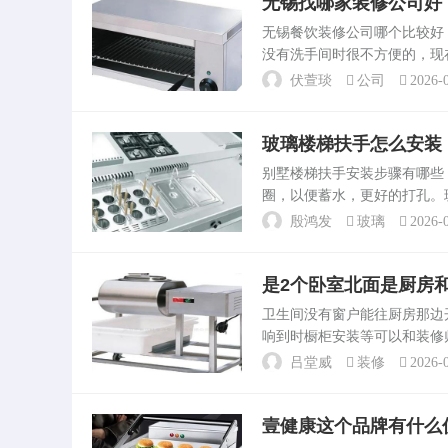
无锡找哪家装修公司好
无锡餐饮装修公司哪个比较好
没有洗手间时很不方便的，现
的，让人煞费心机。有句玩笑
伏萱琰
公司
2026-0
厨房最差劲。无锡别墅装修...
玻璃楼梯扶手怎么安装
别墅楼梯扶手安装步骤有哪
圈，以便蓄水，更好的打孔。
手表面出现划痕，可用加热毯
殷鸿发
玻璃
2026-0
安装上，把需要上。楼梯扶...
是2个卧室北面是厨房
卫生间没有窗户能往厨房那
响到时橱柜安装等可以和装修师
在厨房里怎么处理怎么装修 
吕堂威
装修
2026-0
厅装修注意事项...
壹健康这个品牌有什么