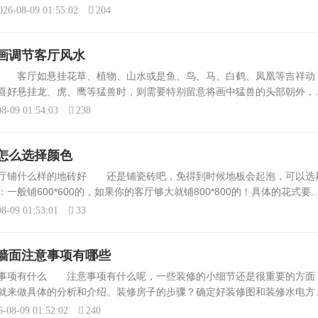
一年也无法考上喜欢的学校的研究生啊！就算你是被调剂过去的，当时你
026-08-09 01:55:02
204
画调节客厅风水
好 客厅如悬挂花草、植物、山水或是鱼、鸟、马、白鹤、凤凰等吉祥动
喜好悬挂龙、虎、鹰等猛兽时，则需要特别留意将画中猛兽的头部朝外，
将猛兽之头部向内威胁自己，否则容易为家人带来意外灾祸。住宅不适宜
8-09 01:54:03
238
.
怎么选择颜色
客厅铺什么样的地砖好 还是铺瓷砖吧，免得到时候地板会起泡，可以选
般铺600*600的，如果你的客厅够大就铺800*800的！具体的花式要
适又美观，大厅你喜欢大的呢就铺1000×1000的，小的接缝太多的。颜
8-09 01:53:01
33
墙面注意事项有哪些
意事项有什么 注意事项有什么呢，一些装修的小细节还是很重要的方面
就来做具体的分析和介绍。装修房子的步骤？确定好装修图和装修水电方
水泥，粗砂，细沙。装修施工流程；放线先开槽埋设水电导管强电弱电，
6-08-09 01:52:02
240