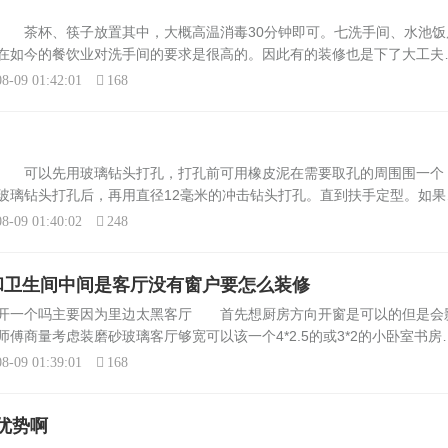
 茶杯、筷子放置其中，大概高温消毒30分钟即可。七洗手间、水池饭
在如今的餐饮业对洗手间的要求是很高的。因此有的装修也是下了大工夫
话说到好，饭店哪里最干净——卫生间里最卫生，饭店哪里最肮脏——饭
8-09 01:42:01
168
些 可以先用玻璃钻头打孔，打孔前可用橡皮泥在需要取孔的周围围一个
玻璃钻头打孔后，再用直径12毫米的冲击钻头打孔。直到扶手定型。如果
加热后擦拭的办法来消除划痕。5、固定好扶手后再把扶手堵头、拉丝堵
8-09 01:40:02
248
和卫生间中间是客厅没有窗户要怎么装修
边开一个吗主要因为里边太黑客厅 首先想厨房方向开窗是可以的但是会
傅商量考虑装磨砂玻璃客厅够宽可以该一个4*2.5的或3*2的小卧室书房
在这里土巴兔小编将和大家分享120条家庭装修注意事项的经验，包括
8-09 01:39:01
168
优势啊