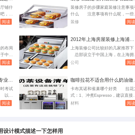
事项有哪些
体：通过
多少人挤破头脑花了整整一年也无
客厅铺什
装修房子的步骤家庭装修注意事项
号、抖音
考上喜欢的学校的研究生啊！就算
吧，免
什么 注意事项有什么呢，一些
粉丝关
是被调剂过去的，当时你既然不是
选那种仿
修的小细节还是很重要的方面，需
阅读
装修
阅
为学校的问题...
般铺6
大家多了解和参考，下面就来做具
大就铺8
的分析和介绍。装修房子的步骤？
2012年上海房屋装修上海浦东
卧室一
定好装修图和装修水电方案布置说
装潢装修公司哪家专业求口碑
又美观，
明，再准备好装修用的水泥，粗砂
的布局
上海装修公司比较好的几家推荐
000
细沙。装修施工流程；放线先开槽
的装修
位于中心
总部设立于中国上海，在上海拥
...
设水电导管强电弱电，装修地板，
大门入口
经过二十几年的发展，在全国近30
阅读
公司
阅
顶，厨房厕所，...
带动地气
个省，开设了300多家分公司深受2
除了犯以
000+高端住宅业主的信赖建立核心
专业的
咖啡拉花不适合用什么奶油做
冲煞，导
竞争力，巩固市场优势，形成具有
业方向
料呢
财运也较
久生命力的商业模式。上海星杰装
平时考试
卡布其诺和雀巢哪个好类 拉花
头，因为
饰：星杰国际设计，2001年成立于
 以下
式：1、冲煮Espresso，建议直接
析单身公
上海浦东陆家嘴。20年来，始终专
前景较好
Espresso盛接在所需要的杯子中。
阅读
材料
阅
注高端...
会的发
接着打奶泡，完成后若是表面浮有
越来越重
粗的奶泡请将其去除。2、徐徐。×
越火热。
材料：意大利咖啡1杯、鲜奶油适
的理论知
量、柠檬皮、玉桂粉、糖包。制作
常用设计模式描述一下怎样用