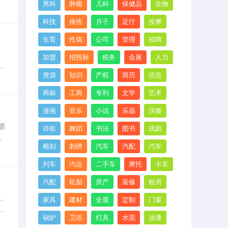
男科
肿瘤
儿科
保健品
生物
既
科技
痤疮
月子
足疗
按摩
生育
性病
公司
管理
招聘
加盟
招投标
税务
会展
人力
以
资源
知识
产权
简历
信息
挂
商标
工商
专利
文学
艺术
漫画
音乐
小说
乐器
演奏
那
诗歌
舞蹈
书法
图书
戏剧
。
雕刻
刺绣
汽车
汽配
汽车
色
列车
汽运
二手车
摩托
卡车
汽配
轮胎
房产
装修
租房
，
家具
建材
全屋
定制
门窗
案
锅炉
卫浴
灯具
水泥
油漆
装