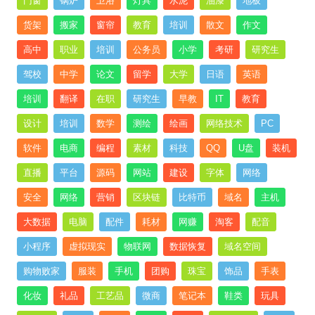
门窗
锅炉
卫浴
灯具
水泥
油漆
地板
货架
搬家
窗帘
教育
培训
散文
作文
高中
职业
培训
公务员
小学
考研
研究生
驾校
中学
论文
留学
大学
日语
英语
培训
翻译
在职
研究生
早教
IT
教育
设计
培训
数学
测绘
绘画
网络技术
PC
软件
电商
编程
素材
科技
QQ
U盘
装机
直播
平台
源码
网站
建设
字体
网络
安全
网络
营销
区块链
比特币
域名
主机
大数据
电脑
配件
耗材
网赚
淘客
配音
小程序
虚拟现实
物联网
数据恢复
域名空间
购物败家
服装
手机
团购
珠宝
饰品
手表
化妆
礼品
工艺品
微商
笔记本
鞋类
玩具