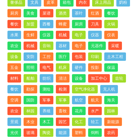
奢侈品
文具
皮革
箱包
内衣
床上用品
奶粉
厨房
美食
菜谱
酒类
茶叶
红酒
餐饮
餐饮
加盟
西餐
蜂蜜
厨房
刀具
火锅
水果
生鲜
仪器
机械
电子
仪器
仪表
农业
机械
音响
器材
电子
元器件
采暖
设备
安防
工控
医疗
包装
印刷
土木工程
五金
照明
电气
机床
硬件
投影
保温
材料
船舶
纺织
清洁
设备
加工中心
齿轮
餐饮
勘探
测绘
检测
空气净化器
无人机
空调
国防
军事
军事
航空
航天
海关
农业
林园
养殖
畜牧
花卉
水产
园林
景观
木业
木工
园艺
化工
轻工
新能源
光伏
玻璃
陶瓷
能源
塑料
饲料
农药