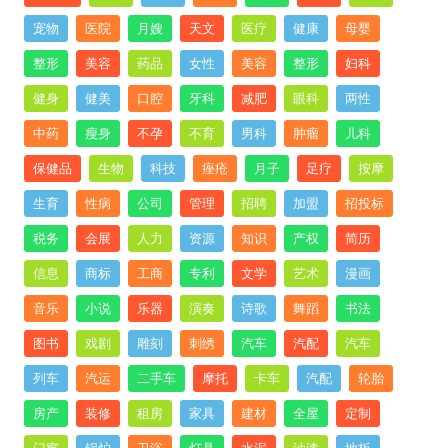
宠物
医院
月嫂
天文
医疗
健康
母婴
整形
美容
药品
女性
美容
整形
妇科
健身
健美
口腔
牙科
减肥
眼科
两性
中药
瘦身
不孕
不育
男科
肿瘤
儿科
保健品
生物
科技
痤疮
月子
足疗
按摩
生育
性病
公司
管理
招聘
加盟
招投标
税务
会展
人力
资源
知识
产权
简历
信息
商标
工商
专利
文学
艺术
漫画
音乐
小说
乐器
演奏
诗歌
舞蹈
书法
图书
戏剧
雕刻
刺绣
汽车
汽配
汽车
列车
汽运
二手车
摩托
卡车
汽配
轮胎
房产
装修
租房
家具
建材
全屋
定制