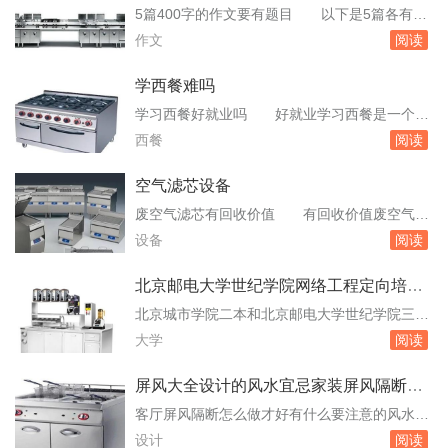
点一滴的流逝掉的现在，我们阳光巴士不妨先来
我
5篇400字的作文要有题目 以下是5篇各有特
大胆预计一下2011年最值得创业者投资的创业项
色的400字左右的作文题目及内容：生活的启示
作文
阅读
目，为明年的创业之旅拉开帷幕。...
聪明的我我想发明的机器人-环保机器人梦里百
灵鸟的歌声婉转动听，一切回忆如同电影倒带人
学西餐难吗
生如春季这些题目涵盖了个人成长、科技创新、
学习西餐好就业吗 好就业学习西餐是一个好
情感回忆等多个方面，旨在激发学生的创造力和
就业的选择。西餐行业在国内不断发展，带来了
西餐
阅读
表达能力。小学生上册四年级期末考试试卷
众多商机，也让许多人把西餐行业当做自己未来
...
的事业。西餐行业作为一个很有前景的行业，未
空气滤芯设备
来的就业机会十分广阔。目前，与中餐行业相
废空气滤芯有回收价值 有回收价值废空气滤
比，西餐行业在国内刚刚起步，还有很大的发展
芯有回收价值。回收利用废空气滤芯可以减少资
设备
阅读
空间，同时竞争也不大，西餐目前。想学西餐厨
源浪费和环境污染，同时也可以为企业带来经济
师去哪学...
效益。废空气滤芯是指在空气净化设备中使用的
北京邮电大学世纪学院网络工程定向培委
滤芯，用于过滤空气中的污染物，保证室内空气
前景如何
北京城市学院二本和北京邮电大学世纪学院三本
的清洁和健康。废空气滤芯通常由多种材料组
上哪个好 北京城市学院的教学质量和资源也
大学
阅读
成，如纤维素、活性炭、陶瓷等。空气滤芯看起
需要考虑。学费和经济状况：北京邮电大学世纪
来不错 ...
学院的学费较高，这可能意味着学校的设施和服
屏风大全设计的风水宜忌家装屏风隔断怎
务也相对较好。然而，这也取决于个人或家庭的
么选择
客厅屏风隔断怎么做才好有什么要注意的风水事
经济承受能力。就业前景：一般来说，二本院校
项吗 1、很多人喜欢用镂空雕刻的屏风作为
设计
阅读
的毕业生在就业市场上可能会有一定的优势。但