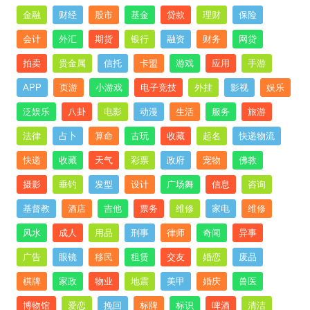
金融
财经
股市
基金
贷款
理财
保险
会计
外汇
期货
银行
融资
财务
网贷
拍卖
贵金属
信托
卡盟
游戏
应用
手游
APP
页游
小游戏
电子竞技
外挂
影视
娱乐
泛娱乐
八卦
电影
动漫
生活
服务
旅游
法律
占卜
算命
古玩
收藏
起名
快递物流
快递
收藏
天气
彩票
政府
宠物
佛教
摄影
垂钓
发型
设计
广场舞
信息
咨询
基督教
酒店
吉他
票务
维修
家电
维修
风水
成人
用品
刑事
律师
奇闻
异事
广告
眼镜
移民
租赁
交友
婚恋
废品
棋牌
家政
物业
地震
美甲
婚庆
兽医
博物馆
爱恋
挽回
标牌
标识
啤酒
清洁