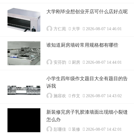
大学刚毕业想创业开店可什么店好点呢
方仁苑
大学
2026-08-07 14:46:01
谁知道厨房墙砖常用规格都有哪些
安芬韵
厨房
2026-08-07 14:44:01
小学生四年级作文题目大全有题目的告
诉我
施容欢
作文
2026-08-07 14:43:02
新装修完房子乳胶漆墙面出现细小裂缝
怎么办
彭珊佳
装修
2026-08-07 14:42:01