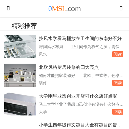
精彩推荐
按风水学看马桶放在卫生间的东南好不好
房间风水布局 卫生间作为秽气之源，需保持
干燥通风，马桶不宜正对卫生间门，可通过隔断
风水
阅读
或绿植遮挡，防止秽气扩散。财位布局：财位是
家居风水的核心能量点。住宅大门开在左侧，财
北欧风格厨房装修的四大亮点
位在右侧对角线顶端；大门开在右侧，财位在左
如何才能把家装修好 北欧、中式等。色彩搭
侧对角线顶端；大门开在中央，财位则在左右对
配要协调：除了装修风格外，选择合适的配色组
装修
阅读
角线顶端。财位需保持干净整。卫生间改造应注
合也是非常重要的。把整个房间的墙壁、等都纳
意那些...
入考虑范围，协调配色可以使房间的整体感更
大学刚毕业想创业开店可什么店好点呢
强。选好合适的装饰品：虽然是小细节，但是好
马上大学毕业了我想自己创业有没有什么好点的
的装饰品可以带给整个房间更多的亮点和魅力。
项目啊 2011年现在做什么生意赚钱测2011
大学
阅读
一些简单的摆设，比如花瓶、绿。无主灯设计优
年的最佳创业项目国庆节一过，似乎就感觉2011
缺点是什...
年已经离我们越来越近了，在2010年的岁月正一
小学生四年级作文题目大全有题目的告诉