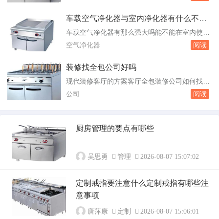
客厅的隔断层，虽然镂空设计具有很好的美观效
是，最...
果，但是在风水知识收纳柜，镂空或者是纸糊的
车载空气净化器与室内净化器有什么不同
屏风都是不吉利的，因为其遮蔽能力弱，对于煞
吗
车载空气净化器有那么强大吗能不能在室内使
气或者是冲气的防御能力也很有限，所以镂空或
用 必须的啊！我上班都用，摆旁边空气新鲜
空气净化器
阅读
者是纸糊的隔断层不利于聚财敛运。2、在客厅
不错呦！*^__^*嘻嘻……悄悄告诉你是瓦莱罗W
隔断层...
Y83.车载空气净化器什么牌子比较好 个人认
装修找全包公司好吗
为德赛西威的中央扶手空气净化器还行的，开机
现代装修客厅的方案客厅全包装修公司如何找
就会自动检测车内空气质量，指示灯显示红色说
为了装修质量有保障，选择大型的装修公司，
公司
阅读
明空气质量差，显示蓝色说明空气质量好，你...
技术更好。上述的这些内容介绍了关于现代装修
客厅的方案的问题，不知道大家了解了吗，其实
现代装修方案的优势还是比较大的，比如说它可
厨房管理的要点有哪些
以给人简约风的感觉，而且也可以体现空间的舒
适感觉。客厅装修全包公司如何找呢，要考察装
修公司...
吴思勇
管理
2026-08-07 15:07:02
定制戒指要注意什么定制戒指有哪些注
意事项
唐萍康
定制
2026-08-07 15:06:01