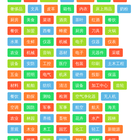
奢侈品
文具
皮革
箱包
内衣
床上用品
奶粉
厨房
美食
菜谱
酒类
茶叶
红酒
餐饮
餐饮
加盟
西餐
蜂蜜
厨房
刀具
火锅
水果
生鲜
仪器
机械
电子
仪器
仪表
农业
机械
音响
器材
电子
元器件
采暖
设备
安防
工控
医疗
包装
印刷
土木工程
五金
照明
电气
机床
硬件
投影
保温
材料
船舶
纺织
清洁
设备
加工中心
齿轮
餐饮
勘探
测绘
检测
空气净化器
无人机
空调
国防
军事
军事
航空
航天
海关
农业
林园
养殖
畜牧
花卉
水产
园林
景观
木业
木工
园艺
化工
轻工
新能源