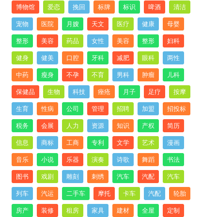
博物馆
爱恋
挽回
标牌
标识
啤酒
清洁
宠物
医院
月嫂
天文
医疗
健康
母婴
整形
美容
药品
女性
美容
整形
妇科
健身
健美
口腔
牙科
减肥
眼科
两性
中药
瘦身
不孕
不育
男科
肿瘤
儿科
保健品
生物
科技
痤疮
月子
足疗
按摩
生育
性病
公司
管理
招聘
加盟
招投标
税务
会展
人力
资源
知识
产权
简历
信息
商标
工商
专利
文学
艺术
漫画
音乐
小说
乐器
演奏
诗歌
舞蹈
书法
图书
戏剧
雕刻
刺绣
汽车
汽配
汽车
列车
汽运
二手车
摩托
卡车
汽配
轮胎
房产
装修
租房
家具
建材
全屋
定制