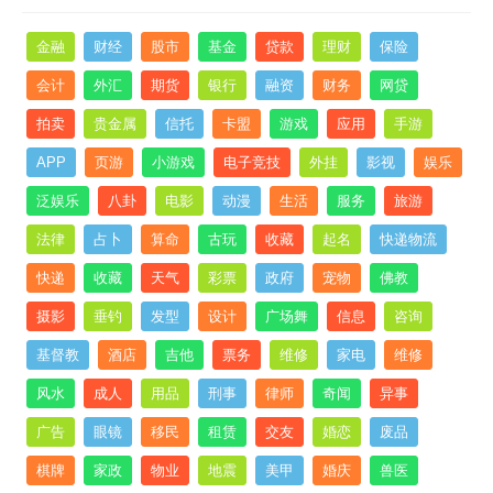
金融
财经
股市
基金
贷款
理财
保险
会计
外汇
期货
银行
融资
财务
网贷
拍卖
贵金属
信托
卡盟
游戏
应用
手游
APP
页游
小游戏
电子竞技
外挂
影视
娱乐
泛娱乐
八卦
电影
动漫
生活
服务
旅游
法律
占卜
算命
古玩
收藏
起名
快递物流
快递
收藏
天气
彩票
政府
宠物
佛教
摄影
垂钓
发型
设计
广场舞
信息
咨询
基督教
酒店
吉他
票务
维修
家电
维修
风水
成人
用品
刑事
律师
奇闻
异事
广告
眼镜
移民
租赁
交友
婚恋
废品
棋牌
家政
物业
地震
美甲
婚庆
兽医