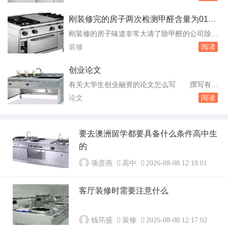
家好 选择学校首先看学校的教学模式，看看
好 ...
是否能学到等东西，二看学习气氛，因为一个好
刚装修完的房子两次检测甲醛含量为014
的学习气氛对于学习也是很重要的，三看学员作
和015可以入住吗
刚装修的房子味道非常大请了除甲醛的公司除完
品和学校作品，要是一个学校的作品都没有吸引
甲醛后经测量 刚装修的房子味道大可能是甲
装修
阅读
力这和学校的技术也不咋的，其他的就可以考虑
醛等有害气体造成的。甲醛是一种常见的室内污
一下环境...
染物，它可能来源于家具、地板、墙纸等多种装
创业论文
饰材料。甲醛对人。可以考虑请专业的除甲醛公
有关大学生创业融资的论文怎么写 撰写有关
司进行处理。需要注意的是，除甲醛是一个长期
大学生创业融资的论文，可以遵循以下结构和内
论文
阅读
的过程，不可能立即见效。因此，在入住之前应
容要点：引言：介绍大学生创业融资的重要性和
该持续...
研究背景，说明论文的目的和研究问题。文献综
述：回顾已有的相关研究，包括大学生创业融资
要去澳洲留学都要具备什么条件高中生
的现状、挑战、解决方案等。研究方法：描述研
的
究所采用的方法，如案例分析、问卷调查。个人
创业论...
项彦燕
高中
2026-08-08 12:18:01
客厅装修时需要注意什么
钱筠盛
装修
2026-08-08 12:17:02