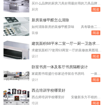
样可能考虑该奖项，具体情况需参照当年自主招
具什么牌子好2010
买什么品牌的厨房刀具好用最好用的刀具品牌推
生政策。东北理工大学：作为认可叶圣陶杯的学
荐下 张小泉，百年老字号。三百多年，历代
厨房
阅读
校之一，值得考虑。中国石油大学：也可能是选
张小泉的继承者一直恪守“良钢精作”的祖训，工
项之...
善其事。由于张小泉刀剪品质出众，使用者争相
新房装修甲醛怎么清除
传诵。后成为宫庭用剪，更是名播南北，誉满华
如何清除新房的装修甲醛异味 具有吸收二氧
夏。实体店价格有点贵，你可以去淘宝上看
化硫作用的植物：月季、玫瑰等；具有杀菌作用
装修
阅读
看“张小泉思优普专卖店”，活动多价格亲民还包
的植物：薄荷。②要常通风换气至少3个月以上
邮。厨...
才可以居住。不过现在装修用的材料污染小多
建筑面积68平米二室一厅一厨一卫急求装
了，不用那么长时间③在室内放几个萝卜，可以
修方案以及设计图
求建筑面积77使用53两室一厅的装修效果图现代
吸收甲醛。④使用一些甲醛去除剂之类的产品，
简约风格硬装4万 这，如果知道能解决这种
设计
阅读
如有个叫“确感灵健康风”，可以快速去除。新房
问题，请问设计师还有什么用，你让设计师如何
如何避...
生存？建筑面积50平米左右的房子2室1厅1厨1
卧室书房一体及客厅书房隔断设计
卫想重新简单的装修大概多少 2W3W左右可
家庭图书馆盛行你家还停留在书房吗 一体的
以都用品牌的东西了！太详细的清单也没必要毕
设计，不但可以展现众多的藏书，也无妨碍客厅
设计
阅读
竟每个地方的装修材料不同，不超过3W！...
的视听作用，满足多样的客厅作用需求。2、餐
厅读书区餐厅不但可以作为用餐的空间，在餐桌
西点培训学校哪里好
或吧台旁边设计隐形的书架，用来作为读书空间
西点师培训学校哪里好 安徽新东方不错的
也很惬意。新颖的设计方式，令空间更具小资情
啊。你可以去他们的官网看看。西点培训学校哪
培训
阅读
调。3、卧室书架墙客厅改出卧室用玻璃墙好不