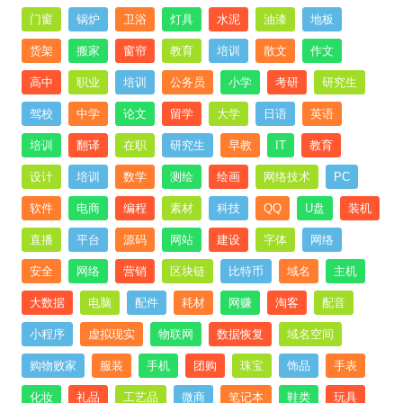
门窗
锅炉
卫浴
灯具
水泥
油漆
地板
货架
搬家
窗帘
教育
培训
散文
作文
高中
职业
培训
公务员
小学
考研
研究生
驾校
中学
论文
留学
大学
日语
英语
培训
翻译
在职
研究生
早教
IT
教育
设计
培训
数学
测绘
绘画
网络技术
PC
软件
电商
编程
素材
科技
QQ
U盘
装机
直播
平台
源码
网站
建设
字体
网络
安全
网络
营销
区块链
比特币
域名
主机
大数据
电脑
配件
耗材
网赚
淘客
配音
小程序
虚拟现实
物联网
数据恢复
域名空间
购物败家
服装
手机
团购
珠宝
饰品
手表
化妆
礼品
工艺品
微商
笔记本
鞋类
玩具