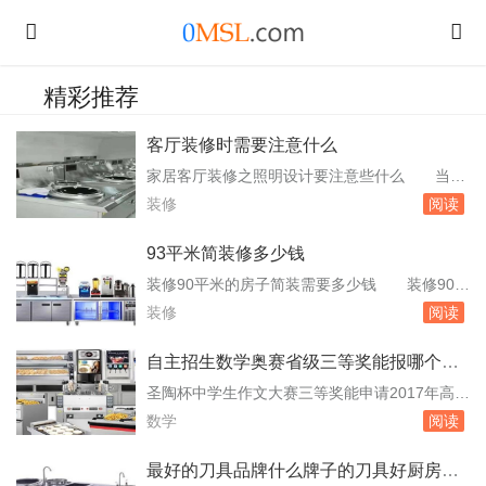
精彩推荐
客厅装修时需要注意什么
家居客厅装修之照明设计要注意些什么 当生
活带给我们疲惫的时候，还有什么比温暖更重要
装修
阅读
呢？最能打动男人瞬间就是黄昏黑夜归家时，家
里还亮着一盏灯。那灯光，多数都是由客厅发
93平米简装修多少钱
出。不然会大大影响客厅光亮程度，让人看着不
装修90平米的房子简装需要多少钱 装修90平
舒服。在家居客厅设计时，照明设计需要注意的
米的房子简装的价格受多种因素影响，以下是一
装修
阅读
有几点，接下来成都装修小编为你介绍。第一、
些主要因素及价格范围：地区差异：不同地区的
客厅吊。...
物价水平、人工费用等因素会导致装修成本有所
自主招生数学奥赛省级三等奖能报哪个学
不同。例如，一线城市的人工和材料成本通常高
校
圣陶杯中学生作文大赛三等奖能申请2017年高考
于二三线城市。材料选择：装修材料的档次直接
哪些学校的自主招生 尽管未明确提及三等奖
数学
阅读
影响总费用。例如，选择中档品牌的瓷砖、。现
是否足够。苏州大学：可能接受叶圣陶杯三等
在...
奖，但需查看具体年度要求。南京师范大学：同
最好的刀具品牌什么牌子的刀具好厨房刀