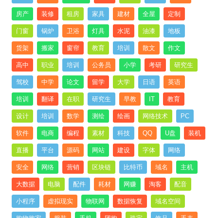
房产
装修
租房
家具
建材
全屋
定制
门窗
锅炉
卫浴
灯具
水泥
油漆
地板
货架
搬家
窗帘
教育
培训
散文
作文
高中
职业
培训
公务员
小学
考研
研究生
驾校
中学
论文
留学
大学
日语
英语
培训
翻译
在职
研究生
早教
IT
教育
设计
培训
数学
测绘
绘画
网络技术
PC
软件
电商
编程
素材
科技
QQ
U盘
装机
直播
平台
源码
网站
建设
字体
网络
安全
网络
营销
区块链
比特币
域名
主机
大数据
电脑
配件
耗材
网赚
淘客
配音
小程序
虚拟现实
物联网
数据恢复
域名空间