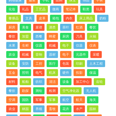
购物败家
服装
手机
团购
珠宝
饰品
手表
化妆
礼品
工艺品
微商
笔记本
鞋类
玩具
奢侈品
文具
皮革
箱包
内衣
床上用品
奶粉
厨房
美食
菜谱
酒类
茶叶
红酒
餐饮
餐饮
加盟
西餐
蜂蜜
厨房
刀具
火锅
水果
生鲜
仪器
机械
电子
仪器
仪表
农业
机械
音响
器材
电子
元器件
采暖
设备
安防
工控
医疗
包装
印刷
土木工程
五金
照明
电气
机床
硬件
投影
保温
材料
船舶
纺织
清洁
设备
加工中心
齿轮
餐饮
勘探
测绘
检测
空气净化器
无人机
空调
国防
军事
军事
航空
航天
海关
农业
林园
养殖
畜牧
花卉
水产
园林