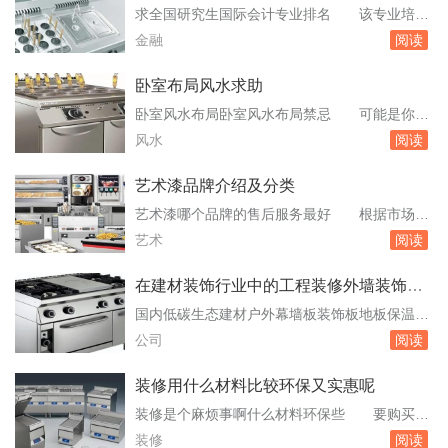
卓越农林人才教育培养计划、广东省高水平大学
好考大概分数得多少就业
求全国研究生国际会计专业排名 该专业培养
建设高校、粤港澳高校联盟、CDIO工程教育联
高质量的会计人才。历届毕业生几乎100%就业
金融
阅读
盟成员。华南农业大学位于广东省广州市。如
并从事会计、审计或相关工作，就业单位主要为
果...
大中型企事业单位、金融机构、国家机关和会计
卧室布局风水求助
师事务所等。4、中央财经大学【专业特色】该
卧室风水布局卧室风水布局禁忌 可能是你的
校会计系始建于1952年。现具有学士、硕士、博
我是风水布局出现了问题。下面介绍15条卧室风
风水
阅读
士学位授予权，办学层次齐全。曾率。哪所学
水布局禁忌及化解方法。在家居设计中融入风
校...
水，可以让空间设计更合理，装修更科学，颜色
艺术漆品牌介绍及分类
运用更到位，饰物点缀更鲜活，全面提升生存环
艺术漆哪个品牌的售后服务最好 根据市场上
境的质量和品味。家居中，卧室布局是重中之
的评价和反馈，以下是几个在售后服务方面表现
艺术
阅读
重，下面的这些卧室风水你是否了解呢？本文
较好的艺术漆品牌：美涂士：美涂士是一个国货
将。卧室风...
强势品牌，拥有二十多年的经营经验和。种类繁
在建材装饰行业中的工程装修外墙装饰做
多的产品之外，还针对施工过程中的种种问题，
的最好的公司在北京是那个
国内低碳生态建材户外幕墙板装饰板地板保温板
如设计不合理、进度不透明、施工水平低、过程
哪个公司在做 园林环艺等内外墙体装饰和户
公司
阅读
无感知、服务缺乏保障等，不断优化服务质。艺
外地板工程。徐传峰150100628290106267094
术漆哪...
6商务QQ：346870952易科美德生态建材有限公
装修用什么材料比较环保又实惠呢
司专有无机胶凝技术，采用国际先进生产设备，
装修是个麻烦事啊什么材料环保些 要购买环
生产全程低碳化，产品100%可回收循环利用。
保材料，在购买时要看合格证上的环保等级标
装修
阅读
六墙生态无机板从使...