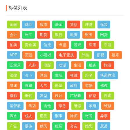
标签列表
金融
财经
股市
基金
贷款
理财
保险
会计
外汇
期货
银行
融资
财务
网贷
拍卖
贵金属
信托
卡盟
游戏
应用
手游
APP
页游
小游戏
电子竞技
外挂
影视
娱乐
泛娱乐
八卦
电影
动漫
生活
服务
旅游
法律
占卜
算命
古玩
收藏
起名
快递物流
快递
收藏
天气
彩票
政府
宠物
佛教
摄影
垂钓
发型
设计
广场舞
信息
咨询
基督教
酒店
吉他
票务
维修
家电
维修
风水
成人
用品
刑事
律师
奇闻
异事
广告
眼镜
移民
租赁
交友
婚恋
废品