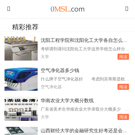
精彩推荐
沈阳工程学院和沈阳化工大学各自怎么样
额我算是工科类的吧
考研调剂请问沈阳化工大学这所学校怎么样分数
高不高 沈阳化工大学是一所具有鲜明办学特
大学
阅读
色和较高科研水平的地方重点大学。以下是关于
沈阳化工大学考研调剂的相关信息：学校概况：
空气净化器多少钱
沈阳化工。学科实力：沈阳化工大学拥有多个省
什么牌子空气净化器好 考虑到宾蒂斯是欧盟
级重点学科和特色专业，如化学工程与技术、材
和北美市场数一数二的空气净化器生产商，这个
空气净化器
阅读
料科学与工程等。这些学科的实力较强，科研成
成绩并不意外。霍尼韦尔制霸高端领域的霍尼韦
果丰硕...
尔表现也非常强劲，198%的增长率证明了他们
华南农业大学大概分数线
强大的市场控制能力。霍尼韦尔的质量口碑一向
广东省美术生华南农业大学录取分大概多少
不错，只是设计单调，价格比较高昂。在低端品
今年的，现在还不知道，参考往年浮动10%上下
大学
阅读
牌遭遇“新国标”严重打击的。空气净化器有哪些
吧。我想上华南农业大学帮帮忙 它是国家双
利...
一流建设高校、211工程建设高校。学校入选了
山西财经大学的金融研究生好考还是会计