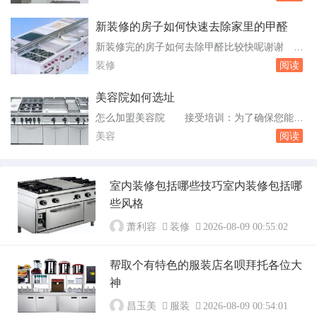
识，E0、E1、E2，E0级环保系数最高。也可以
闻气味，一进店铺就闻到一股剌鼻的味道的话估
新装修的房子如何快速去除家里的甲醛
计店里的材料就不环保。一般环保材料的价格都
新装修完的房子如何去除甲醛比较快呢谢谢
会高些的。家里装修用什么材料的好有没有环保
这些绿植既可清除甲醛，还可以增加室内美观
装修
阅读
一点的给介绍下 我家装修用的是泉佳美的硅
度，可以起到辅助作用，但不能彻底根除甲醛。
藻...
光触媒除甲醛法光触媒是一种可以快速去除甲醛
美容院如何选址
的材。才能把室内的甲醛浓度降低到人体所能承
怎么加盟美容院 接受培训：为了确保您能够
受的程度，减少它对自身的伤害。以上方法都可
顺利地运营美容院，品牌方通常会为您提供一系
美容
阅读
以有效地去除新装修房子中的甲醛，但需要注意
列的培训课程。这些课程可能包括美容技术、客
的是，甲...
户服务、营销策略等方面的知识。选址装修：在
完成培训后，您需要为自己的美容院选择一个合
室内装修包括哪些技巧室内装修包括哪
适的地点，并进行装修。在这个过程中，品牌方
些风格
可能会为您提供一些指导。开美容院选址有什么
需要注...
萧利容
装修
2026-08-09 00:55:02
帮取个有特色的服装店名呗拜托各位大
神
昌玉美
服装
2026-08-09 00:54:01