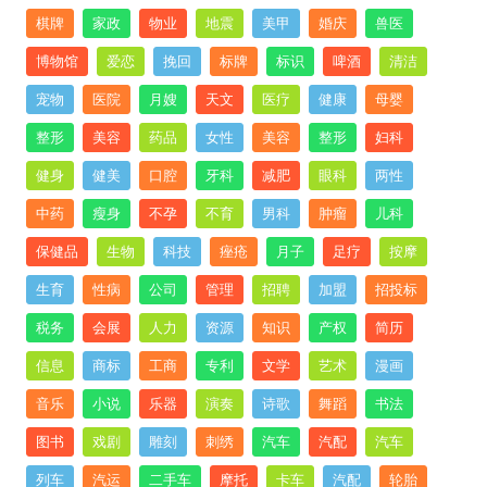
棋牌
家政
物业
地震
美甲
婚庆
兽医
博物馆
爱恋
挽回
标牌
标识
啤酒
清洁
宠物
医院
月嫂
天文
医疗
健康
母婴
整形
美容
药品
女性
美容
整形
妇科
健身
健美
口腔
牙科
减肥
眼科
两性
中药
瘦身
不孕
不育
男科
肿瘤
儿科
保健品
生物
科技
痤疮
月子
足疗
按摩
生育
性病
公司
管理
招聘
加盟
招投标
税务
会展
人力
资源
知识
产权
简历
信息
商标
工商
专利
文学
艺术
漫画
音乐
小说
乐器
演奏
诗歌
舞蹈
书法
图书
戏剧
雕刻
刺绣
汽车
汽配
汽车
列车
汽运
二手车
摩托
卡车
汽配
轮胎