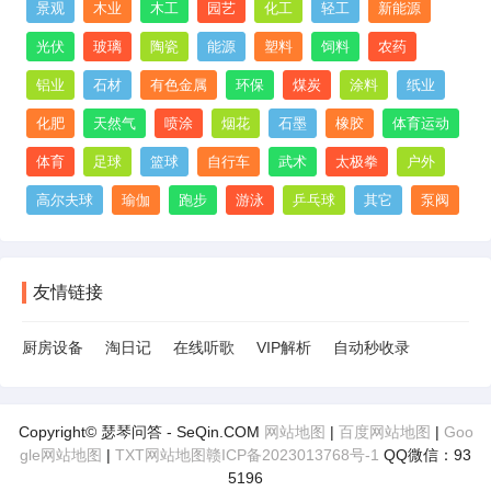
景观
木业
木工
园艺
化工
轻工
新能源
光伏
玻璃
陶瓷
能源
塑料
饲料
农药
铝业
石材
有色金属
环保
煤炭
涂料
纸业
化肥
天然气
喷涂
烟花
石墨
橡胶
体育运动
体育
足球
篮球
自行车
武术
太极拳
户外
高尔夫球
瑜伽
跑步
游泳
乒乓球
其它
泵阀
友情链接
厨房设备
淘日记
在线听歌
VIP解析
自动秒收录
Copyright© 瑟琴问答 - SeQin.COM
网站地图
|
百度网站地图
|
Goo
gle网站地图
|
TXT网站地图
赣ICP备2023013768号-1
QQ微信：93
5196