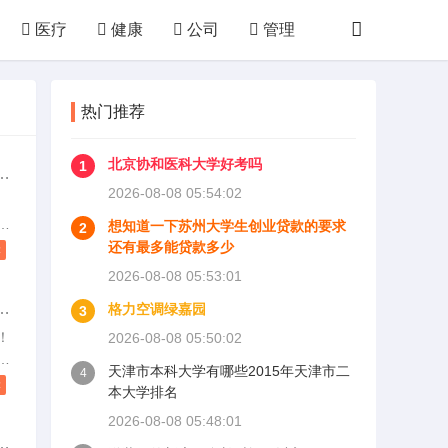
医疗
健康
公司
管理
技术
购物
败家
厨房
热门推荐
体育
运动
其他
北京协和医科大学好考吗
1
起
2026-08-08 05:54:02
好
消
想知道一下苏州大学生创业贷款的要求
2
都
还有最多能贷款多少
读
起
2026-08-08 05:53:01
，
多
格力空调绿嘉园
3
，
于
！
2026-08-08 05:50:02
您
以
天津市本科大学有哪些2015年天津市二
4
。
找
读
本大学排名
推
2026-08-08 05:48:01
一
回
地