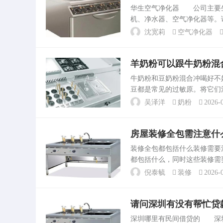
到磨子桥，最后在四川大学
华生空气净化器 公司主要
到江安校区。方案二：在温
机、净水器、空气净化器等。
心坐车到双...
打算购买华生空气净化器，建
沈宽莉
空气净化器
普KCW380SWW空气...
羊奶粉可以跟牛奶粉混
牛奶粉和豆奶粉混合冲喝好
豆都是常见的过敏原。将它们
合冲喝，以及这种做法是否健
吴泽洋
奶粉
2026-0
品，建议先咨。五个多月的宝..
房屋装修全包需注意什
装修全包都包括什么装修需
都包括什么，同时这些装修需
也不至于怪这怪那的，而且在
倪泰毓
装修
2026-0
的样子。2、木工活儿。房...
请问深圳有没有帮忙贷
深圳哪里有民间借贷的 深