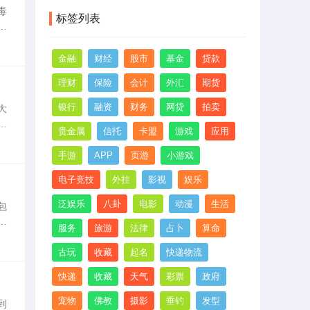
毒
炽
标签列表
您
夏
金融
财经
股市
基金
贷款
理财
保险
会计
外汇
期货
银行
融资
财务
网贷
拍卖
大
混
贵金属
信托
卡盟
游戏
应用
手游
APP
页游
小游戏
电子竞技
外挂
影视
娱乐
泛娱乐
八卦
电影
动漫
生活
包
来
服务
旅游
法律
占卜
算命
要
古玩
收藏
起名
快递物流
快递
收藏
天气
彩票
政府
宠物
佛教
摄影
垂钓
发型
到