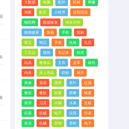
大数据
电脑
配件
耗材
网赚
淘客
配音
小程序
虚拟现实
园
物联网
数据恢复
域名空间
的
的
购物败家
服装
手机
团购
珠宝
饰品
手表
化妆
礼品
工艺品
微商
笔记本
鞋类
东
玩具
奢侈品
文具
皮革
箱包
大
山
内衣
床上用品
奶粉
厨房
美食
菜谱
酒类
茶叶
红酒
餐饮
餐饮
加盟
西餐
蜂蜜
果
厨房
刀具
火锅
水果
生鲜
危
的
仪器
机械
电子
仪器
仪表
农业
机械
音响
器材
电子