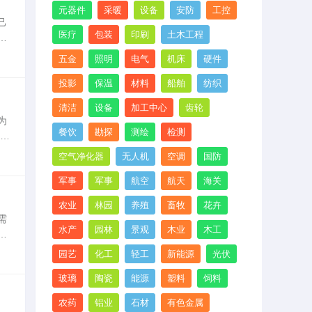
元器件
采暖
设备
安防
工控
己
医疗
包装
印刷
土木工程
有
在
五金
照明
电气
机床
硬件
投影
保温
材料
船舶
纺织
清洁
设备
加工中心
齿轮
为
餐饮
勘探
测绘
检测
入，
擎
空气净化器
无人机
空调
国防
军事
军事
航空
航天
海关
农业
林园
养殖
畜牧
花卉
需
水产
园林
景观
木业
木工
试
代
园艺
化工
轻工
新能源
光伏
玻璃
陶瓷
能源
塑料
饲料
农药
铝业
石材
有色金属