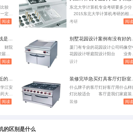
江苏江苏哪个大学好
车购买协
施工的不同价格有所浮动。想了解
料比较
东北大学计算机专业考研要多少
要提供身
下艺术涂料哪种品牌比较好 我
一定隔
2015东北大学计算机考研的相关
、收入证
议你试=一=试用名斯卡纳这个牌
、是用
信息一、考研分数线以下是2014年
阅读
考研
阅
子，大量引...
公用的
考研分数线：学校科目总分100单
求的房
150单科东北大学工学3154575二
线是多
别墅花园设计案例有没有好的
情况，
计算机考研科目1、英语2、政治3
体一些
荐
隔音棉
数学4、计算机专业综合基础——
 财院
厦门有专业的花园设计公司吗像空
求，但要
数据结构、计算机组成原理、计算
2届新
花园设计呀庭院设计阳台 业务
培训室，
操作系统、计算机网络本人20...
。我是财
围包括屋顶花园设计、别墅花园设
阅读
设计
阅
，在没
等。他们在厦门及周边地区有着丰
院之前。
的项目经验和良好的口碑。以上公
近的公
装修完毕急买灯具客厅灯卧室
偏向，现
在花园设计领域都有一定的专业水
不知道怎么选那个品牌好
预示着财
和实践经验，可以根据您的具体需
大学江安
什么牌子的客厅灯好客厅用什么样
的，都是
提供相应的设计方案和服务。在选
药大学
灯比较适合 客厅是我们家庭装
线直逼二
时，您可以考虑公司的案例作品、
以选择乘
一个重点，所以不管装修哪个地方
阅读
装修
阅
计理念以及服...
式。乘坐
要注意很多细节，那么什么牌子的
药大学西
厅灯好，客厅用什么样的灯比较适
金沙公
合？灯是现代家庭中一个重要的角
公交车
色，选择灯具非常重要。首先，灯
机的区别是什么