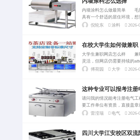
内墙涂料怎么选择
内墙涂料怎么做最简单 毛
具有一个舒适的居住环境，想
=些=人由于对材料的了解程
倪轮东
涂料
2026-0
购买内墙涂料之前，就要...
在校大学生如何做兼职
大学生兼职网店怎么样 兼
灵活，但网店仍需要持续的att
网店市场的竞争日益加剧。需
傅荷园
大学
2026-0
优。计...
这种专业可以报考注册
请问我的情况能考注册电气
要工作单位有资质，直接盖章
复习资料 电力出版社的注
雷滢瑞
电气
2026-0
数，概率论，数理统计，等...
四川大学江安校区双流