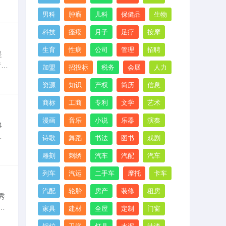
男科
肿瘤
儿科
保健品
生物
科技
痤疮
月子
足疗
按摩
生育
性病
公司
管理
招聘
是
情
加盟
招投标
税务
会展
人力
培
资源
知识
产权
简历
信息
商标
工商
专利
文学
艺术
漫画
音乐
小说
乐器
演奏
4
政
诗歌
舞蹈
书法
图书
戏剧
人
雕刻
刺绣
汽车
汽配
汽车
列车
汽运
二手车
摩托
卡车
汽配
轮胎
房产
装修
租房
秀
冷
家具
建材
全屋
定制
门窗
KF