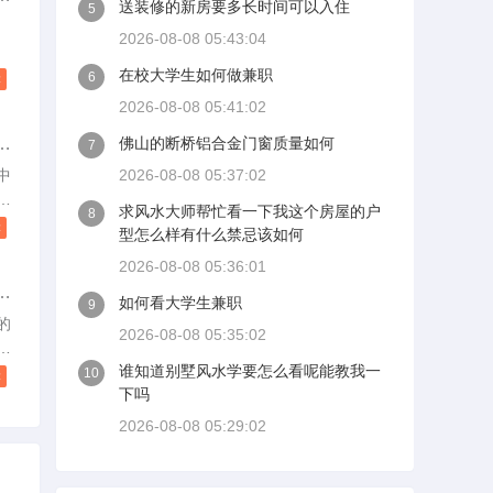
送装修的新房要多长时间可以入住
5
一
分
2026-08-08 05:43:04
建
在校大学生如何做兼职
6
读
科
2026-08-08 05:41:02
、
推
佛山的断桥铝合金门窗质量如何
7
、
含
中
2026-08-08 05:37:02
机
范
求风水大师帮忙看一下我这个房屋的户
8
计
读
型怎么样有什么禁忌该如何
富
2026-08-08 05:36:01
司
灯
平
如何看大学生兼职
9
求
的
2026-08-08 05:35:02
择
修
设
谁知道别墅风水学要怎么看呢能教我一
都
10
读
下吗
客
2026-08-08 05:29:02
具