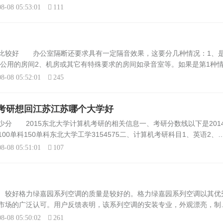
事大学生创业，个人开公司等的除外。你是想毕业后从事哪=一=方面的工
8-08 05:53:01
111
比较好 办公室隔断还要求具有一定隔音效果，这要分几种情况：1、
办公用的房间2、机房或其它有特殊要求的房间如录音室等。如果是第1种
填充隔音棉的做法就可以满足一般的要求，但要注意如果是大型的会议室或
8-08 05:52:01
245
考研想回江苏江苏哪个大学好
少分 2015东北大学计算机考研的相关信息一、考研分数线以下是201
0单科150单科东北大学工学3154575二、计算机考研科目1、英语2、
合基础——含数据结构、计算机组成原理、计算机操作系统、计算机网络本
8-08 05:51:01
107
 较好格力绿嘉园系列空调的质量是较好的。格力绿嘉园系列空调以其优
市场的广泛认可。用户反馈表明，该系列空调的安装专业，外观漂亮，制
个国产品牌，其产品质量有保障。然而，需要注意的是，某些具体型号如
8-08 05:50:02
261