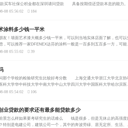
贷款买车社保公积金都在深圳请问贷款 具备按期偿还贷款本息的能力。
的汽车购买协议和合同。所需手续：您需要提供身份证明、户口本、房产
8-08 05:56:02
184
术涂料多少钱一平米
朋友！墙面艺术漆大概多少钱一平米，可以到当地实体店面了解，也可以
虑，可以推荐一家DFENEX达芬的涂料一般是一百多到五百多一方，可能
浮动。想了解一下艺术涂料哪种品牌比较好 我建议你试=一=试用名斯
8-08 05:55:02
39
吗
想问那个学校的检验研究生比较好考分数 上海交通大学浙江大学北京协
医科大学华中科技大学中南大学中山大学四川大学中国医科大学哈尔滨医
庆医科大学第二军医大学第四军医大学天津医科大学一般来说，你自己大
8-08 05:54:02
106
创业贷款的要求还有最多能贷款多少
业前景怎么样如果要考研究生的话难么 钱是很多，但是无休止的高强度
？特别是电建公司，建筑公司一个，其中的奔波劳碌、居无定所、生活、