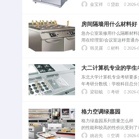
庭、身体。当然毕业后马上从
金宝祥
贷款
2026-0
作，自己可以给自己定个位...
房间隔墙用什么材料好
急办公室装修用什么隔断材料
用在经理室/会议室这样普通
况，采用轻钢龙骨+石膏板+
韩灵露
材料
2026-0
训室，因为有扩音。把...
大二计算机专业的学生
东北大学计算机专业考研要多
年考研分数线：学校科目总分10
治3、数学4、计算机专业综
梁聪毓
考研
2026-0
20...
格力空调绿嘉园
格力绿嘉园系列质量怎么样
的性能和较高的性价比受到了
效果显著。此外，格力作为一
姚岩先
空调
2026-0