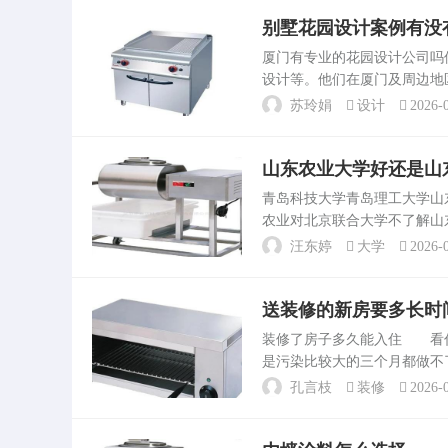
别墅花园设计案例有没
厦门有专业的花园设计公司
设计等。他们在厦门及周边地
专业水平和实践经验，可以根
苏玲娟
设计
2026-0
案例作品、设计理念以及服...
山东农业大学好还是山
青岛科技大学青岛理工大学
农业对北京联合大学不了解
学和陕西理工大学两所学校各
汪东婷
大学
2026-0
东省属重点大学，教育部本...
送装修的新房要多长时
装修了房子多久能入住 看
是污染比较大的三个月都做
害。新房一般至少等一个月后
孔言枝
装修
2026-0
办法就是通风，这是最简便...