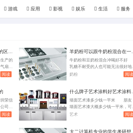
游戏
应用
影视
娱乐
生活
服务
汽配
房产
装修
教育
培训
网络
国防
军事
农业
林园
化工
轻工
的区别
羊奶粉可以跟牛奶粉混合在一
喂宝宝吗
生产的
牛奶粉和豆奶粉混合冲喝好不
换气扇、
乳糖不耐受的人也可能无法很好地
消毒机、
化牛奶粉。过敏风险：牛奶和大豆
阅读
奶粉
阅
注意，以
是常见的过敏原。将它们混合在一
规格和功
可能会增加过敏的风险。综上所述
的
什么牌子艺术涂料好艺术涂料
打算购买
牛奶粉和豆奶粉是否可以混合冲喝
少钱一平米
往正规渠
以及这种做法是否健康，主要取决
圳荣信
墙面艺术漆多少钱一平米 朋友
据自己的
个人的身体状况和营养需求。如果
年公司资
墙面艺术漆大概多少钱一平米，可
380S
考虑尝试这种混合饮品，建议先咨
到了.
到当地实体店面了解，也可以先找
阅读
艺术
阅
五个多月的宝...
款买车社
相关的网站咨询，再做考虑，可以
 具备
荐一家DFENEX达芬的涂料一般是
大二计算机专业的学生考研想
此外，您
百多到五百多一方，可能产品及当