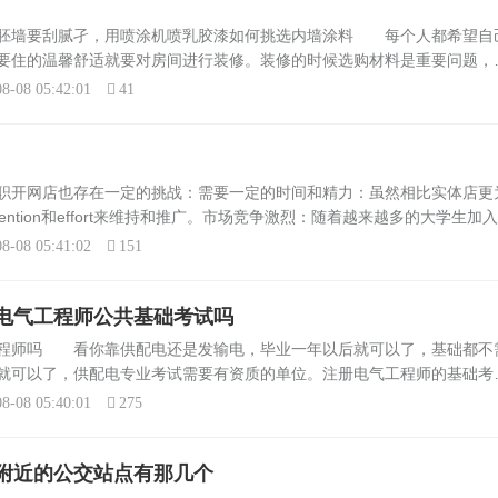
胚墙要刮腻孑，用喷涂机喷乳胶漆如何挑选内墙涂料 每个人都希望自
要住的温馨舒适就要对房间进行装修。装修的时候选购材料是重要问题，
度不够，因此，会花费许多钱买来一些不合适自己房子的材料。例如、我们
8-08 05:42:01
41
职开网店也存在一定的挑战：需要一定的时间和精力：虽然相比实体店更
ention和effort来维持和推广。市场竞争激烈：随着越来越多的大学生加
要具备一定的网络营销知识：大学生需要学习如何运用社交媒体、搜索引
8-08 05:41:02
151
电气工程师公共基础考试吗
工程师吗 看你靠供配电还是发输电，毕业一年以后就可以了，基础都不
就可以了，供配电专业考试需要有资质的单位。注册电气工程师的基础考
册电气工程师基础考试教材，书后附有报考条件和教材，比如高数，线性
8-08 05:40:01
275
附近的公交站点有那几个