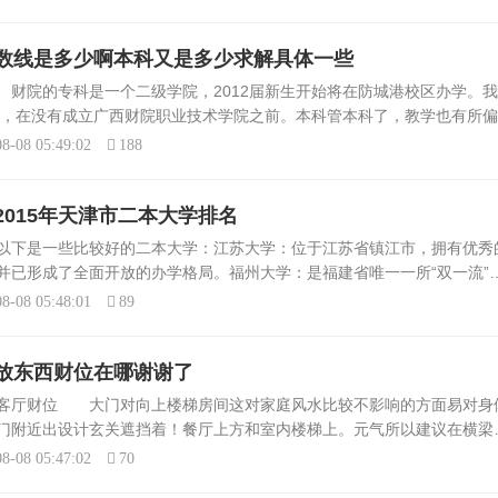
数线是多少啊本科又是多少求解具体一些
财院的专科是一个二级学院，2012届新生开始将在防城港校区办学。
实说，在没有成立广西财院职业技术学院之前。本科管本科了，教学也有所偏
更是预示着财院专科的专业化。是全日制的，都是高考录取的，专科录取
8-08 05:49:02
188
015年天津市二本大学排名
以下是一些比较好的二本大学：江苏大学：位于江苏省镇江市，拥有优秀
并已形成了全面开放的办学格局。福州大学：是福建省唯一一所“双一流”
学研究和社会服务为三位一体的办学目标，拥有良好的学术环境和研究资
8-08 05:48:01
89
放东西财位在哪谢谢了
置客厅财位 大门对向上楼梯房间这对家庭风水比较不影响的方面易对身
门附近出设计玄关遮挡着！餐厅上方和室内楼梯上。元气所以建议在横梁
间门对门最佳的办法就是让门错开比较理想，要不就挂珠帘或者摆放开光
8-08 05:47:02
70