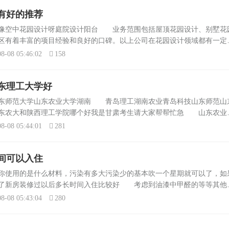
有好的推荐
吗像空中花园设计呀庭院设计阳台 业务范围包括屋顶花园设计、别墅花
区有着丰富的项目经验和良好的口碑。以上公司在花园设计领域都有一定
据您的具体需求提供相应的设计方案和服务。在选择时，您可以考虑公司
8-08 05:46:02
158
东理工大学好
山东师范大学山东农业大学湖南 青岛理工湖南农业青岛科技山东师范山
山东农大和陕西理工学院哪个好我是甘肃考生请大家帮帮忙急 山东农业
有特色，以下是它们的对比分析：山东农业大学：位于山东省泰安市，是
8-08 05:44:01
281
间可以入住
你使用的是什么材料，污染有多大污染少的基本吹一个星期就可以了，如
不了新房装修过以后多长时间入住比较好 考虑到油漆中甲醛的等等其他
入住比较适宜。期间最好使用一些清楚甲醛的办法例如：1、通风法最好
8-08 05:43:04
280