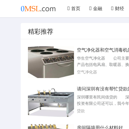
首页
金融
财经
文学
艺术
汽车
精彩推荐
美食
仪器
机械
空气净化器和空气消毒机
是什么
华生空气净化器 公司主要
产品包括电风扇、取暖器、
电暖器、冷风扇、加湿器、
空气净化器
净水器、空气净化器等。请
上信息仅供参考，具体产品
请问深圳有没有帮忙贷款
能可能会有所不同。如果您
华生空气净化器，建议您前
深圳哪里有民间借贷的 深
道查看产品详细信息，并根
投资有限公司还可以，我今
实际需求选择合适。夏普KCW
金周转，没有任何抵押物也借
贷款
WW空气...
本人在外地工作想在武汉贷
保公积金都在深圳请问贷款
房间隔墙用什么材料好
按期偿还贷款本息的能力。