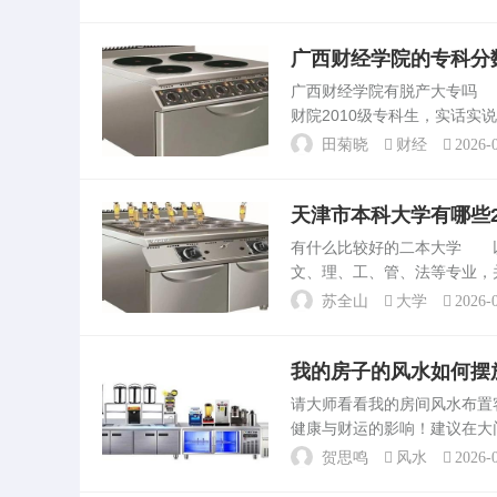
R-26GW/K。选格...
广西财经学院的专科分
广西财经学院有脱产大专吗 
财院2010级专科生，实话
向，现在防城港校区的启用，
田菊晓
财经
2026-0
数线直逼二本。我想...
天津市本科大学有哪些2
有什么比较好的二本大学 
文、理、工、管、法等专业，
科建设高校，以人才培养、科
苏全山
大学
2026-0
源。。二本语言类大学 ...
我的房子的风水如何摆
请大师看看我的房间风水布
健康与财运的影响！建议在大
上桃木葫芦为佳！几个卧室房
贺思鸣
风水
2026-0
吉祥物化解！风水上怎么摆...