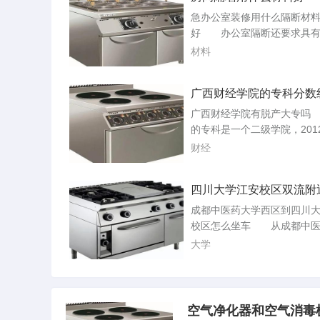
需要持有与经销商签订的汽
急办公室装修用什么隔断材
议和合同。所需手续：您需
好 办公室隔断还要求具有
份证明、户口本、房产证明
音效果，这要分几种情况：1
材料
明、银行流水...
在经理室/会议室这样普通办
房间2、机房或其它有特殊要
广西财经学院的专科分数
间如录音室等。如果是第1种
少啊本科又是多少求解具
采用轻钢龙骨+石膏板+填充
广西财经学院有脱产大专吗
的做法就可以满足一般的要
的专科是一个二级学院，201
注意如果是大型的会议室或
生开始将在防城港校区办学
财经
因为有扩音。把...
院2010级专科生，实话实说
有成立广西财院职业技术学
四川大学江安校区双流附
本科管本科了，教学也有所
交站点有那几个
在防城港校区的启用，更是
成都中医药大学西区到四川
院专科的专业化。是全日制
校区怎么坐车 从成都中医
高考录取的，专科录取分数
西区到四川大学江安校区可
大学
本。我想...
坐公交车、出租车等多种方
公交车方案一：从成都中医
区出发，乘坐96路公交车到
交站，然后换乘77路或19路
空气净化器和空气消毒