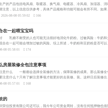
乘坐校车
最基本的作用是照明，从光照上来
生产的产品包括电风扇、取暖器、换气扇、电暖器、冷风扇、加湿器、消
江客运中
分，常用的有日光灯、镁光灯、白
请注意，以上信息仅供参考，具体产品规格和功能可能会有所不同。如果
灯、节能灯、霓虹灯...
议您前往正规渠道查看产品详细信息，并根据自己的实际需求选择合适。
2026-08-08 05:59:02
166
合在一起喂宝宝吗
不好 乳糖不耐受的人也可能无法很好地消化牛奶粉。过敏风险：牛奶和
混合在一起可能会增加过敏的风险。综上所述，牛奶粉和豆奶粉是否可以
康，主要取决于个人的身体状况和营养需求。如果您考虑尝试这种混合饮
8-08 05:58:01
174
.
么房屋装修全包注意事项
要注意什么 一般都会选择全装修的方法，保障装修的成果。那么装修全
要注意什么？只有了解注意事项才能更好的去装修。装。这样日后装修出
装修前也有了一个明确的方向，才能有目的性的对房子进行装修成自己想
8-08 05:57:01
168
款的
圳荣信投资有限公司还可以，我今年公司资金周转，没有任何抵押物也借