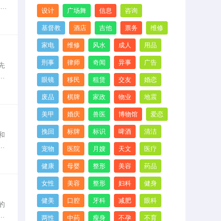
此
设计
广场舞
信息
咨询
证
基督教
酒店
吉他
票务
维修
家电
维修
风水
成人
用品
刑事
律师
奇闻
异事
广告
先
产
眼镜
移民
租赁
交友
婚恋
卡
废品
棋牌
家政
物业
地震
美甲
婚庆
兽医
博物馆
爱恋
挽回
标牌
标识
啤酒
清洁
和
科
宠物
医院
月嫂
天文
医疗
学
健康
母婴
整形
美容
药品
女性
美容
整形
妇科
健身
健美
口腔
牙科
减肥
眼科
的
家
两性
中药
瘦身
不孕
不育