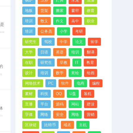
锅炉
卫浴
灯具
水泥
油漆
地板
货架
搬家
窗帘
教育
培训
散文
作文
高中
职业
我是
培训
公务员
小学
考研
分
研究生
驾校
中学
论文
留学
大学
日语
英语
培训
翻译
在职
研究生
早教
IT
教育
的
学
设计
培训
数学
测绘
绘画
网络技术
PC
软件
电商
编程
素材
科技
QQ
U盘
装机
直播
平台
源码
网站
建设
体
挂
字体
网络
安全
网络
营销
的
区块链
比特币
域名
主机