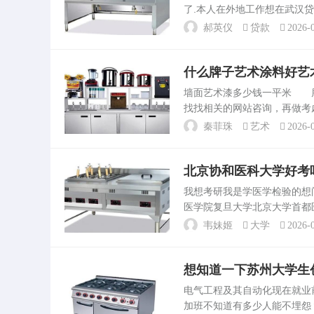
了.本人在外地工作想在武汉
外，您需要持有与经销商签订
郝英仪
贷款
2026-0
明、收入证明、银行流水...
什么牌子艺术涂料好艺
墙面艺术漆多少钱一平米 
找找相关的网站咨询，再做考
品及当地施工的不同价格有所
秦菲珠
艺术
2026-0
纳这个牌子，大量引...
北京协和医科大学好考
我想考研我是学医学检验的
医学院复旦大学北京大学首都
大学南京医科大学山东大学重
韦妹姬
大学
2026-0
所在学校的研究生比较好考...
想知道一下苏州大学生
电气工程及其自动化现在就
加班不知道有多少人能不埋怨