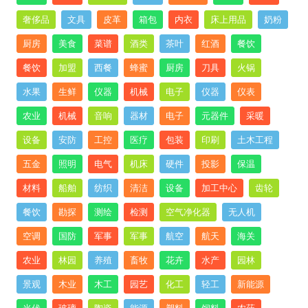
奢侈品
文具
皮革
箱包
内衣
床上用品
奶粉
厨房
美食
菜谱
酒类
茶叶
红酒
餐饮
餐饮
加盟
西餐
蜂蜜
厨房
刀具
火锅
水果
生鲜
仪器
机械
电子
仪器
仪表
农业
机械
音响
器材
电子
元器件
采暖
设备
安防
工控
医疗
包装
印刷
土木工程
五金
照明
电气
机床
硬件
投影
保温
材料
船舶
纺织
清洁
设备
加工中心
齿轮
餐饮
勘探
测绘
检测
空气净化器
无人机
空调
国防
军事
军事
航空
航天
海关
农业
林园
养殖
畜牧
花卉
水产
园林
景观
木业
木工
园艺
化工
轻工
新能源