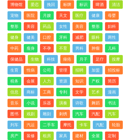
博物馆
爱恋
挽回
标牌
标识
啤酒
清洁
宠物
医院
月嫂
天文
医疗
健康
母婴
整形
美容
药品
女性
美容
整形
妇科
健身
健美
口腔
牙科
减肥
眼科
两性
中药
瘦身
不孕
不育
男科
肿瘤
儿科
保健品
生物
科技
痤疮
月子
足疗
按摩
生育
性病
公司
管理
招聘
加盟
招投标
税务
会展
人力
资源
知识
产权
简历
信息
商标
工商
专利
文学
艺术
漫画
音乐
小说
乐器
演奏
诗歌
舞蹈
书法
图书
戏剧
雕刻
刺绣
汽车
汽配
汽车
列车
汽运
二手车
摩托
卡车
汽配
轮胎
房产
装修
租房
家具
建材
全屋
定制