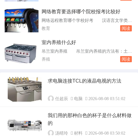
铺设仿古砖或鹅卵石，不宜铺地板。如果阳台朝
小...
南，长期受太阳曝晒，雨借风。阳台地面的防水
网络教育要选择哪个院校报考比较好
要确保有一定的坡度，低的一边为排水口，阳台
网络远程教育哪个学校好考 汉语言文学类这
与室内房间要有至少10mm的高差。在装修客厅
个专业招的人多点.但考的人也多.网络教育有哪
教育
阅读
与阳台的。卧室铺地板用隔音棉找平可以吗
些专业可以报考 现在网络教育开考的课程还
阳台...
是比较多的，像是一些文科、理科、工商类、法
室内养殖什么好
学类、教育类、管理类等都会涉及到。但是根据
吊兰室内养殖 吊兰室内养殖的方法有：土壤
院校的不同，这些专业也是有所不同的。因此，
选择、光照管理、浇水技巧、施肥方法、修剪与
养殖
阅读
学校不一定会这么地全面。报考网络教育需要什
整形、换盆与换土。土壤选择选择疏松、肥沃、
么 ...
排水性良好的土壤，例如腐叶土、园土、河沙、
煤渣等混合物。光照管理吊兰喜半阴环境，避免
求电脑连接TCL的液晶电视的方法
强光直射。在生长期间，应将吊兰放置在散射光
充足的地方，夏季注。哪些植物不适合在室内养
殖 ...
任超辰
电脑
2026-08-08 03:51:02
我们用的那种白色的杯子是什么材料做
的
汤晴玲
材料
2026-08-08 03:50:02