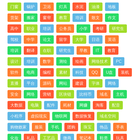
门窗
锅炉
卫浴
灯具
水泥
油漆
地板
货架
搬家
窗帘
教育
培训
散文
作文
高中
职业
培训
公务员
小学
考研
研究生
驾校
中学
论文
留学
大学
日语
英语
培训
翻译
在职
研究生
早教
IT
教育
设计
培训
数学
测绘
绘画
网络技术
PC
软件
电商
编程
素材
科技
QQ
U盘
装机
直播
平台
源码
网站
建设
字体
网络
安全
网络
营销
区块链
比特币
域名
主机
大数据
电脑
配件
耗材
网赚
淘客
配音
小程序
虚拟现实
物联网
数据恢复
域名空间
购物败家
服装
手机
团购
珠宝
饰品
手表
化妆
礼品
工艺品
微商
笔记本
鞋类
玩具