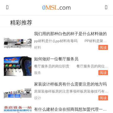
精彩推荐
我们用的那种白色的杯子是什么材料做的
pp材料是什么pp材料有毒吗 PP材料是聚丙
烯，为无毒、无臭、无味的乳白色高结晶的聚合
材料
阅读
物。PP材料就是聚丙烯，是一种树脂品种，有很
好的综合性能，比如耐溶剂、耐油类、耐弱酸碱
如何做好一位餐厅服务员
等。PP塑料可以应用在日常用品，比如塑料盆、
餐厅服务员的岗位职责 餐厅服务员的岗位职
塑料瓶、塑料杯等。PP材料又叫聚丙烯，一种白
责主要包括以下几个方面：准备工作：整理好仪
服务
阅读
色蜡状材料，外观透明而轻，有无色、无。...
容仪表，化淡妆，准时点到，不迟到、早退，服
从餐厅领班的领导和指挥，认真、快速的完成工
家装设计样板房有什么需要注意的地方吗
作任务。上班前了解就餐人数及时间，了解宴请
房屋装修样板房的注意事项样板房装修技巧有什
来宾有无其他特殊要求，做好针对个性化服务工
么 并不需要很亮的光线，但在其他的日常居
设计
阅读
作。正式开餐前，按照领班安排认真做。餐厅服
住活动中，必须要有亮点房屋装修样板房的注意
务员的...
事项是什么，在装修的时候要注意水电路的设
有什么建材企业在招商我想加盟代理一个