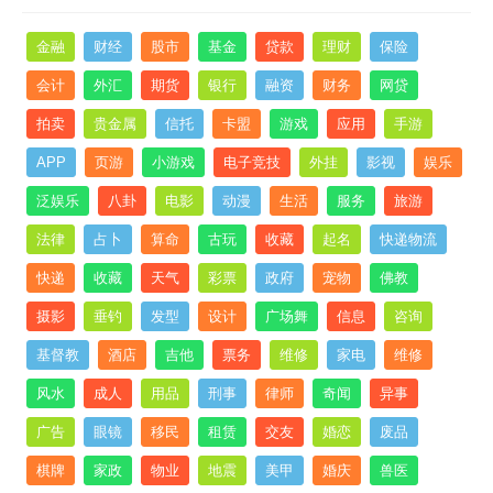
金融
财经
股市
基金
贷款
理财
保险
会计
外汇
期货
银行
融资
财务
网贷
拍卖
贵金属
信托
卡盟
游戏
应用
手游
APP
页游
小游戏
电子竞技
外挂
影视
娱乐
泛娱乐
八卦
电影
动漫
生活
服务
旅游
法律
占卜
算命
古玩
收藏
起名
快递物流
快递
收藏
天气
彩票
政府
宠物
佛教
摄影
垂钓
发型
设计
广场舞
信息
咨询
基督教
酒店
吉他
票务
维修
家电
维修
风水
成人
用品
刑事
律师
奇闻
异事
广告
眼镜
移民
租赁
交友
婚恋
废品
棋牌
家政
物业
地震
美甲
婚庆
兽医