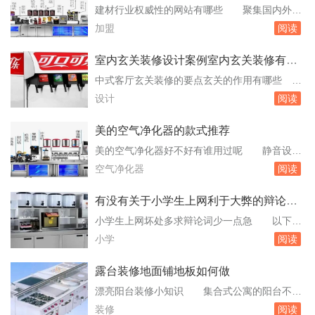
计，还有节约用钱方面的问题。不要重复布线，
好点的牌子
建材行业权威性的网站有哪些 聚集国内外5
以免浪费线路，而且也会有很大的隐患，这些需
千多家地板企业，数万个地板代理加盟商，精准
加盟
阅读
要注意的装修事项一定不要忽视。样板房装修技
的品牌地板招商加盟代理信息，海量的地板产
巧有什么...
品、精美的地板图片和甚么是地板装修案例；建
室内玄关装修设计案例室内玄关装修有什
立了行业最优秀的地板人材资源库，提供地板行
么方法
中式客厅玄关装修的要点玄关的作用有哪些
业最及时、最全面的地板新闻资讯。9正建材
大家要了解装修的要点和小常识。中式装修还是
设计
阅读
网：9正建材网中国建材第一网是建材行业门。
很多人都喜欢的装修玄关的类型，来看看中式客
招商外包公...
厅玄关装修的要点是什么，玄关的作用有哪些
美的空气净化器的款式推荐
呢。新中式玄关的采光要亮堂，切忌太过昏暗。
美的空气净化器好不好有谁用过呢 静音设
由于大多数的客厅玄关规划都是没有天然光源
计：尽管具备高效的净化能力，美的空气净化器
空气净化器
阅读
的，所以我们在真正设计的时候就要对这方面多
在运行时的噪音却保持在较低水平。这使得它适
花点心。客...
合在卧室、客厅等需要安静环境的地方使用。用
有没有关于小学生上网利于大弊的辩论资
户满意度：从用户评价来看，美的空气净化器的
料啊要少量的谢谢
小学生上网坏处多求辩论词少一点急 以下是
性价比相对较高，且品牌信誉良好。多数用户对
关于“小学生上网坏处多”的辩论词：对身体健康
小学
阅读
其性能表示满意，并愿意推荐给他人。综上。美
的影响：小学生上网会对身体健康造成影响，如
的家用空...
视力损害、颈椎病和肥胖等。长时间使用电脑、
露台装修地面铺地板如何做
手机等电子设备会导致眼睛疲劳，使视力下降。
漂亮阳台装修小知识 集合式公寓的阳台不能
据统计，小学生近视的比例已经高达60%以上，
随意改变，应尽量保持其统一的外观。阳台可以
装修
阅读
其中很大一部分原因就是长时间上网导致的。求